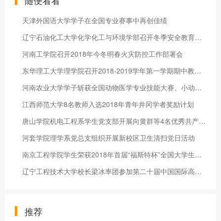
随便看看
天津外国语大学学子在全国专业赛事中再创佳绩
辽宁石油化工大学化学化工与环境学部召开冬季安全教育暨学生干部
河南工学院召开2018年今冬明春火灾防控工作部署会
东华理工大学理学院召开2018-2019学年第一学期期中教学质量检查
河南农业大学学子斩获全国动物医学专业技能大赛、小动物医师技能
江西师范大学8名教师入选2018年青年井冈学者奖励计划
唐山学院机电工程系学生党支部开展向黄群等4名优秀共产党员学习
河套学院理学系党总支组织开展新校区卫生清扫党日活动
南京工程学院学生荣获2018年首届“福斯特杯”全国大学生审计精英
辽宁工程技术大学校长梁冰率团参加第二十届中国国际高新技术成果
推荐