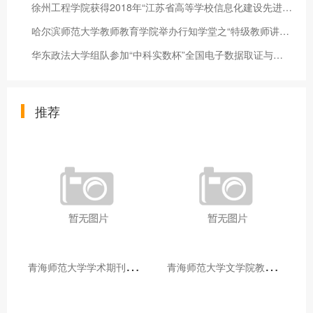
徐州工程学院获得2018年“江苏省高等学校信息化建设先进集体”荣
哈尔滨师范大学教师教育学院举办行知学堂之“特级教师讲坛”活动
华东政法大学组队参加“中科实数杯”全国电子数据取证与司法鉴定
推荐
青
海师范大学学术期刊两个专栏入选2025年青海省期刊重点专栏
青
海师范大学文学院教师赴山东省相关高校和学术机构交流学习