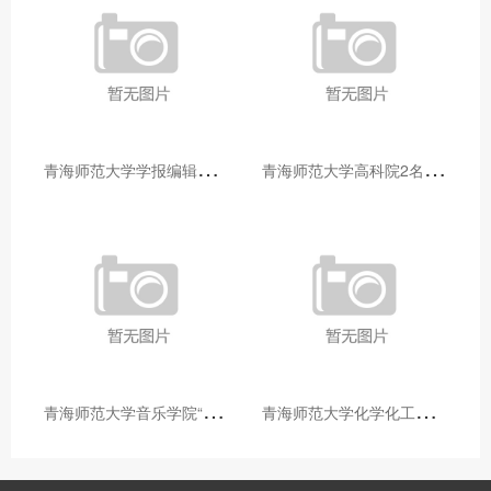
青
海师范大学学报编辑部赴大通县城关镇上毛佰胜村开展帮扶慰问活动
青
海师范大学高科院2名专家当选中国科学院院士
青
海师范大学音乐学院“青舞华章”本科舞蹈专业中期汇报圆满落幕
青
海师范大学化学化工学院开展铸牢中华民族共同体意识大讲堂活动