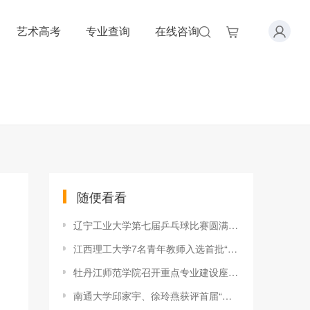
艺术高考
专业查询
在线咨询
随便看看
辽宁工业大学第七届乒乓球比赛圆满落下帷幕
江西理工大学7名青年教师入选首批“青年井冈学者奖励计划”
牡丹江师范学院召开重点专业建设座谈会
南通大学邱家宇、徐玲燕获评首届“全国百佳心理委员”