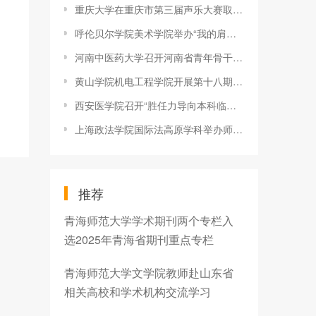
重庆大学在重庆市第三届声乐大赛取得优异成绩
呼伦贝尔学院美术学院举办“我的肩膀—能挑多重的担子”硬笔书法
河南中医药大学召开河南省青年骨干教师资助计划资助对象考核会议
黄山学院机电工程学院开展第十八期＂科技小屋＂科普小课堂志愿服
西安医学院召开“胜任力导向本科临床教学与评价方法”交流研讨会
上海政法学院国际法高原学科举办师生学术沙龙活动
推荐
青海师范大学学术期刊两个专栏入
选2025年青海省期刊重点专栏
青海师范大学文学院教师赴山东省
相关高校和学术机构交流学习