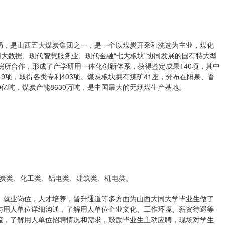
务局，是山西五大煤炭集团之一，是一个以煤炭开采和洗选为主业，煤化
网大数据、现代智慧服务业、现代金融“七大板块”协同发展的国有特大型
院所合作，形成了产学研用一体化创新体系，获得鉴定成果140项，其中
9项，取得各类专利403项。煤炭板块拥有煤矿41座，分布在阳泉、晋
0亿吨，煤炭产能8630万吨，是中国最大的无烟煤生产基地。
炭类、化工类、铝电类、建筑类、机电类。
就业岗位，人才培养，晋升通道等多方面为山西大同大学毕业生做了
与用人单位详细沟通，了解用人单位企业文化、工作环境、薪资待遇等
流，了解用人单位招聘情况和需求，鼓励毕业生主动应聘，现场对学生