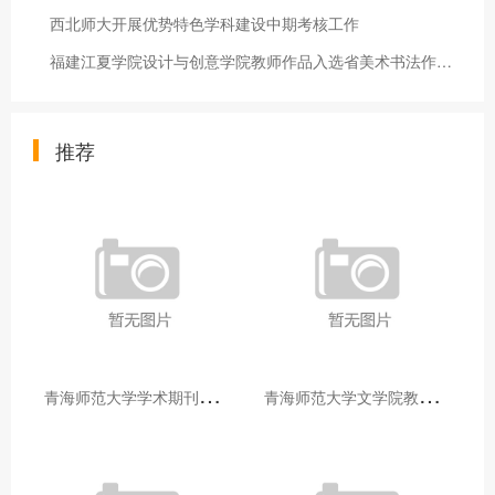
西北师大开展优势特色学科建设中期考核工作
福建江夏学院设计与创意学院教师作品入选省美术书法作品展
推荐
青
海师范大学学术期刊两个专栏入选2025年青海省期刊重点专栏
青
海师范大学文学院教师赴山东省相关高校和学术机构交流学习