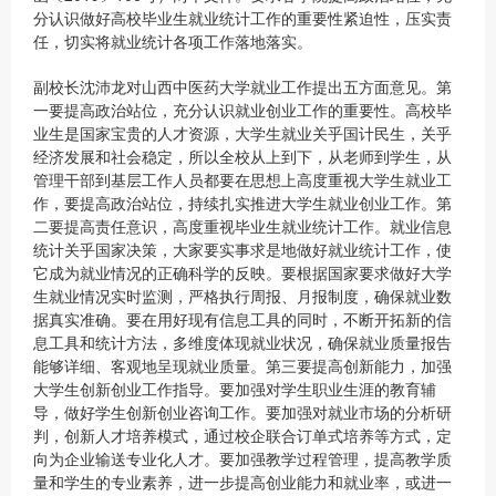
分认识做好高校毕业生就业统计工作的重要性紧迫性，压实责
任，切实将就业统计各项工作落地落实。
副校长沈沛龙对山西中医药大学就业工作提出五方面意见。第
一要提高政治站位，充分认识就业创业工作的重要性。高校毕
业生是国家宝贵的人才资源，大学生就业关乎国计民生，关乎
经济发展和社会稳定，所以全校从上到下，从老师到学生，从
管理干部到基层工作人员都要在思想上高度重视大学生就业工
作，要提高政治站位，持续扎实推进大学生就业创业工作。第
二要提高责任意识，高度重视毕业生就业统计工作。就业信息
统计关乎国家决策，大家要实事求是地做好就业统计工作，使
它成为就业情况的正确科学的反映。要根据国家要求做好大学
生就业情况实时监测，严格执行周报、月报制度，确保就业数
据真实准确。要在用好现有信息工具的同时，不断开拓新的信
息工具和统计方法，多维度体现就业状况，确保就业质量报告
能够详细、客观地呈现就业质量。第三要提高创新能力，加强
大学生创新创业工作指导。要加强对学生职业生涯的教育辅
导，做好学生创新创业咨询工作。要加强对就业市场的分析研
判，创新人才培养模式，通过校企联合订单式培养等方式，定
向为企业输送专业化人才。要加强教学过程管理，提高教学质
量和学生的专业素养，进一步提高创业能力和就业率，或进一