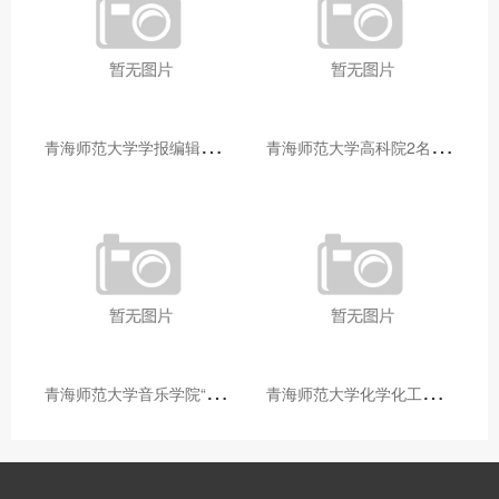
青
海师范大学学报编辑部赴大通县城关镇上毛佰胜村开展帮扶慰问活动
青
海师范大学高科院2名专家当选中国科学院院士
青
海师范大学音乐学院“青舞华章”本科舞蹈专业中期汇报圆满落幕
青
海师范大学化学化工学院开展铸牢中华民族共同体意识大讲堂活动