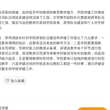
设采取的措施，如何提升年轻教师的教育教学能力，学院评建工作整改
导员队伍现状及建设情况做了汇报；主管教学副院长孔繁庭就师资队伍
要汇报。随后与会的教师代表就学院发展、师资队伍建设和个人对学校
议。
后，郑伟强校长针对学院师资队伍建设和评建工作提出了六点要求：一
既要有渊博的知识，还要有适当有效的教学方法；二是学院要重视教
落实导师制，导师对新入职教师从备课、讲课及教学各个环节进行指
种形式公开课，资深教师示范课等将教学经验传导给年轻教师；四是加
研能力提高；五是重视教师转型培养，学院要有计划地对教师进行转型
程教学；六是评建活动对学校及各位教职工都是一件好事，通过评建促
积极支持学校评建工作。
加入收藏
篮球赛