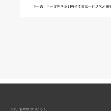
下一篇：
兰州文理学院副校长李敏骞一行到艺术职
京ICP备09079197号-18