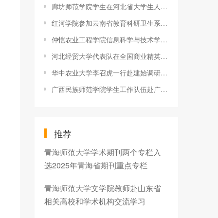
廊坊师范学院学生在河北省大学生人文知识竞赛中再创佳绩
红河学院参加云南省教育科研卫生系统气排球比赛喜获佳绩
仲恺农业工程学院信息科学与技术学院定制以“党员志愿服务”为主
河北经贸大学代表队在全国商业精英挑战赛中获奖
华中农业大学李召虎一行赴建始调研推进学校定点扶贫工作
广西民族师范学院学生工作队伍赴广西科技师范学院开展素质拓展活
推荐
青海师范大学学术期刊两个专栏入
选2025年青海省期刊重点专栏
青海师范大学文学院教师赴山东省
相关高校和学术机构交流学习