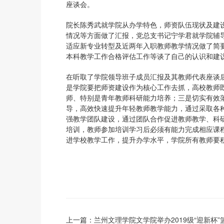
座谈会。
院长陈秀武就学院从办学特色，师资队伍现状及建
情况等方面做了汇报，党总支书记宁学君就学院辅
适应新专业转型及近两年入职教师教学情况做了简
本科教学工作合格评估工作等谈了自己的认识和建
在听取了学院领导班子成员汇报及其教师代表座谈
是学院要把师资建设作为核心工作去抓，高校教师
师、特别是青年教师科研能力培养；三是切实有效
导，高效快速提升年轻教师教学能力，通过采取各
强教学团队建设，通过团队合作促进教师教学、科
培训，教师参加培训学习后必须有能力完成相应课
进学校教学工作，提升办学水平，学院所有教师要
上一篇：
兰州文理学院文学院举办2019级“迎新杯”