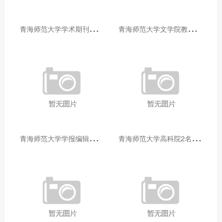
青
海师范大学学术期刊两个专栏入选2025年青海省期刊重点专栏
青
海师范大学文学院教师赴山东省相关高校和学术机构交流学习
青
海师范大学学报编辑部赴大通县城关镇上毛佰胜村开展帮扶慰问活动
青
海师范大学高科院2名专家当选中国科学院院士