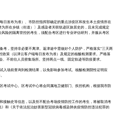
每日发布为准）、市防控指挥部确定的重点涉疫区和发生本土疫情所在
整为所在乡镇（街道）〕及感染者关联轨迹区旅居史的，且未完成规定
染风险的隔离管控的考生，须配合考区进行专业评估研判，并服从考区
备考，坚持非必要不离津。返津途中需做好个人防护，严格落实“三天两
管控政策（以津云客户端每日发布为准）及规定的核酸检测要求。严格落
聚会、不前往人员密集场所。坚持两点一线、固定轨迹等防疫要求。
试入场前查询到检测结果，以免影响参加考试。核酸检测阴性证明应
告。
区考试中心。区考试中心将会同属地卫健部门、疾控机构，根据我市防
和接触史等信息，以及拒不配合考场疫情防控工作的考生，将被取消考
法》和《关于依法惩治妨害新型冠状病毒感染肺炎疫情防控违法犯罪的