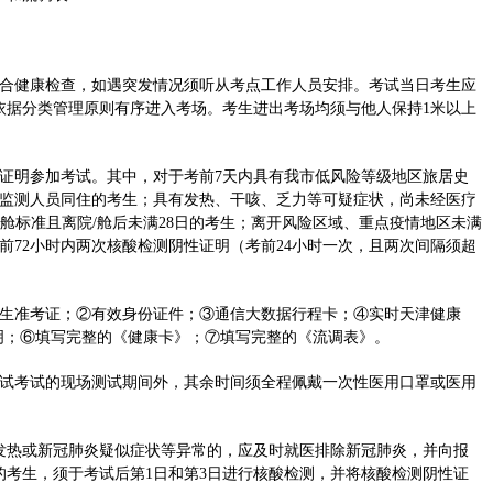
合健康检查，如遇突发情况须听从考点工作人员安排。考试当日考生应
依据分类管理原则有序进入考场。考生进出考场均须与他人保持1米以上
证明参加考试。其中，对于考前7天内具有我市低风险等级地区旅居史
康监测人员同住的考生；具有发热、干咳、乏力等可疑症状，尚未经医疗
/舱标准且离院/舱后未满28日的考生；离开风险区域、重点疫情地区未满
前72小时内两次核酸检测阴性证明（考前24小时一次，且两次间隔须超
生准考证；②有效身份证件；③通信大数据行程卡；④实时天津健康
明；⑥填写完整的《健康卡》；⑦填写完整的《流调表》。
试考试的现场测试期间外，其余时间须全程佩戴一次性医用口罩或医用
热或新冠肺炎疑似症状等异常的，应及时就医排除新冠肺炎，并向报
的考生，须于考试后第1日和第3日进行核酸检测，并将核酸检测阴性证