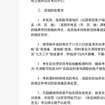
明上报所在区考试中心。
三、其他防疫要求
1．具有高、低风险等级地区（以国务院客户端
县（市、区、旗）〔直辖市将县（市、区、旗）调
的隔离管控措施的考生，或其他未排除新冠病毒感
的相应安排。
2．请滞留外省的考生于11月25日前返津并在津
检”及“双报备、落地检”政策。同时落实天津排查
实“七天三不”防疫要求，即抵津7日内不聚餐、不
3．考生应合理安排考前核酸检测时间，确保考
为“天津数字防疫APP”在线实时查询调取的电子报
4．考前遇到特殊情况的考生，须提前告知所在
疫规定和考试防疫措施妥善处置。
5．凡隐瞒病情或者不如实报告发热史、旅居史
试资格，并按照《治安管理处罚法》《传染病防治
意见》等法律法规予以处理。