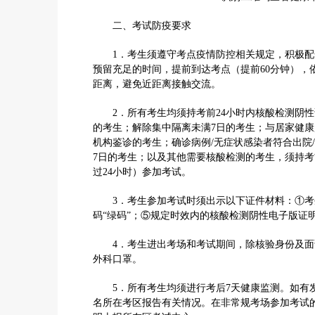
二、考试防疫要求
1．考生须遵守考点疫情防控相关规定，积极配
预留充足的时间，提前到达考点（提前60分钟），
距离，避免近距离接触交流。
2．所有考生均须持考前24小时内核酸检测阴性
的考生；解除集中隔离未满7日的考生；与居家健
机构鉴诊的考生；确诊病例/无症状感染者符合出院
7日的考生；以及其他需要核酸检测的考生，须持考
过24小时）参加考试。
3．考生参加考试时须出示以下证件材料：①考
码“绿码”；⑤规定时效内的核酸检测阴性电子版证
4．考生进出考场和考试期间，除核验身份及面
外科口罩。
5．所有考生均须进行考后7天健康监测。如有发
名所在考区报告有关情况。在非常规考场参加考试