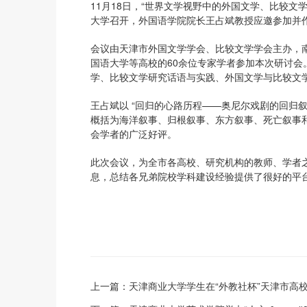
11月18日，“世界文学视野中的外国文学、比较文
大学召开，外国语学院院长王占斌教授应邀参加并
会议由天津市外国文学学会、比较文学学会主办，
国语大学等高校的60余位专家学者参加本次研讨会
学、比较文学研究话语与实践、外国文学与比较文
王占斌以 “回归的心路历程——奥尼尔戏剧的回归
概括为海洋叙事、归根叙事、东方叙事、死亡叙事
会学者的广泛好评。
此次会议，为全市各高校、研究机构的教师、学者
息，总结各兄弟院校学科建设经验提供了很好的平
上一篇：
天津商业大学学生在“外教社杯”天津市高