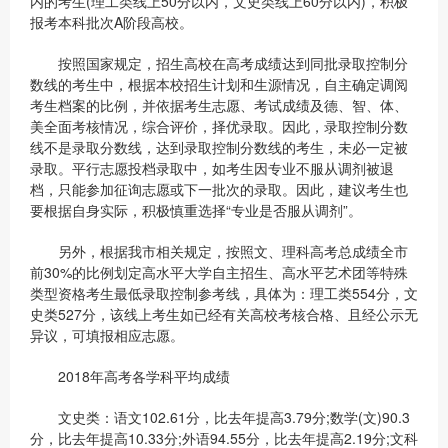
内的考生(理工类线上50分以内，文史类线上60分以内)，积极
报考本科批次A阶段高校。
按照国家规定，招生高校在高考成绩达到同批录取控制分
数线的考生中，根据本校招生计划和生源情况，自主确定调阅
考生档案的比例，并依据考生志愿、考试成绩及德、智、体、
美全面考核情况，综合评价，择优录取。因此，录取控制分数
线不是录取分数线，达到录取控制分数线的考生，未必一定被
录取。平行志愿投档录取中，如考生因专业不服从调剂被退
档，只能参加征询志愿或下一批次的录取。因此，建议考生也
要根据自身实际，积极慎重选择“专业是否服从调剂”。
另外，根据我市相关规定，按照文、理科高考总成绩全市
前30%的比例划定高水平大学自主招生、高水平艺术团等特殊
类型资格考生最低录取控制参考线，具体为：理工类554分，文
史类527分，该线上考生如已经有关高校考核合格、且经公示无
异议，可填报相应志愿。
2018年高考各学科平均成绩
文史类：语文102.61分，比去年提高3.79分;数学(文)90.3
分，比去年提高10.33分;外语94.55分，比去年提高2.19分;文科