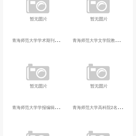
青
海师范大学学术期刊两个专栏入选2025年青海省期刊重点专栏
青
海师范大学文学院教师赴山东省相关高校和学术机构交流学习
青
海师范大学学报编辑部赴大通县城关镇上毛佰胜村开展帮扶慰问活动
青
海师范大学高科院2名专家当选中国科学院院士