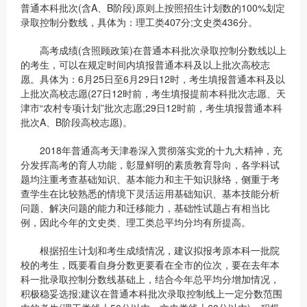
普通本科批次(含A、B阶段)原则上按照招生计划数的100%划定
录取控制分数线，具体为：理工类407分;文史类436分。
高考成绩(含照顾政策)在普通本科批次录取控制分数线以上
的考生，可以在规定时间内填报普通本科及以上批次高校志
愿。具体为：6月25日至6月29日12时，考生填报普通本科及以
上批次高校志愿(27日12时前，考生填报提前本科批次志愿、天
津市“农村专项计划”批次志愿;29日12时前，考生填报普通本科
批次A、B阶段高校志愿)。
2018年普通高考天津卷深入贯彻落实党的十九大精神，充
分发挥高考的育人功能，彰显鲜明的素质教育导向，各学科试
题均注重考查基础知识、基本能力和主干知识脉络，侧重于考
查学生在比较熟悉的情境下灵活运用基础知识、基本技能分析
问题、解决问题的能力和迁移能力，基础性试题占有相当比
例，因此今年的文史类、理工类总平均分均有所提高。
根据招生计划和考生成绩情况，建议拟报考原本科一批院
校的考生，既要看自身分数更要看在全市的位次，要在去年本
科一批录取控制分数线基础上，结合今年总平均分增加情况，
积极稳妥选报;建议在普通本科批次录取控制线上一定分数范围