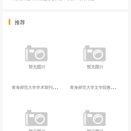
推荐
青
海师范大学学术期刊两个专栏入选2025年青海省期刊重点专栏
青
海师范大学文学院教师赴山东省相关高校和学术机构交流学习