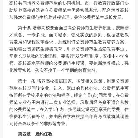
高校共同培养公费师范生的协同机制。市、县教育行政部门协
助培养高校遴选建立公费师范生优质实践基地，配合培养高校
加强对公费师范生培养过程管理，关注公费师范生成长发展。
第十条 培养高校要全面提高公费师范生培养质量，按照德
才兼备、一专多能、面向城乡、强化实践的原则，根据基础教
育发展和课程改革要求，系统制订公费师范生教育培养方案。
要加强公费师范生师德教育，引导公费师范生热爱教育事业，
坚定长期从教的职业理想。要实行“双导师”制度，安排中小学名
师、高校高水平教师给公费师范生授课。要创新培养模式，强
化教育实践，落实不少于一个学期的教育实习。
第十一条 培养高校根据国家、省等相关政策，制定公费师
范生在校期间转专业、进入、退出的具体办法。公费师范生可
按照所在学校规定的办法和程序，经定向县(市)同意后，在公费
师范专业范围内进行二次专业选择。录取后经考察不适合从教
的公费师范生，在入学1年内，按照规定退还已享受的学费、住
宿费和生活费补助，并由所在学校根据当年高考成绩将其调整
到符合录取条件的非师范专业。
第四章 履约任教