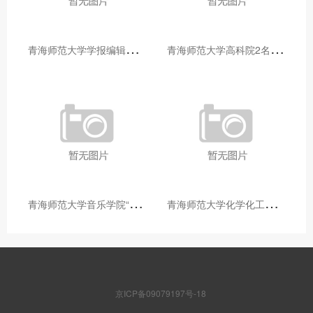
青
海师范大学学报编辑部赴大通县城关镇上毛佰胜村开展帮扶慰问活动
青
海师范大学高科院2名专家当选中国科学院院士
青
海师范大学音乐学院“青舞华章”本科舞蹈专业中期汇报圆满落幕
青
海师范大学化学化工学院开展铸牢中华民族共同体意识大讲堂活动
京ICP备09079197号-18