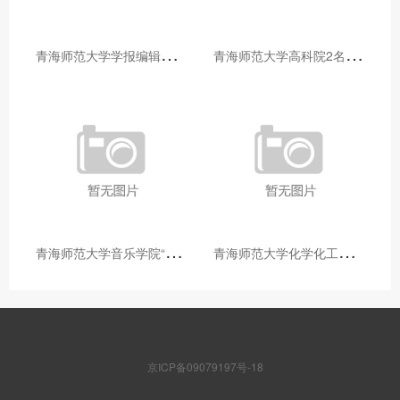
青
海师范大学学报编辑部赴大通县城关镇上毛佰胜村开展帮扶慰问活动
青
海师范大学高科院2名专家当选中国科学院院士
青
海师范大学音乐学院“青舞华章”本科舞蹈专业中期汇报圆满落幕
青
海师范大学化学化工学院开展铸牢中华民族共同体意识大讲堂活动
京ICP备09079197号-18