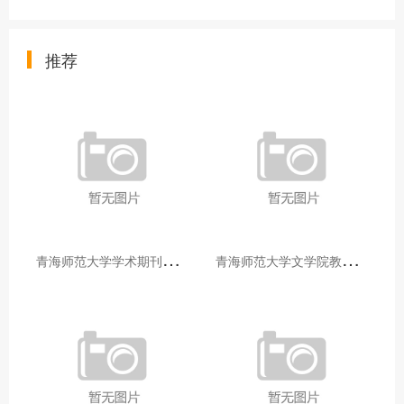
推荐
青
海师范大学学术期刊两个专栏入选2025年青海省期刊重点专栏
青
海师范大学文学院教师赴山东省相关高校和学术机构交流学习