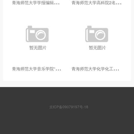
青
海师范大学学报编辑部赴大通县城关镇上毛佰胜村开展帮扶慰问活动
青
海师范大学高科院2名专家当选中国科学院院士
青
海师范大学音乐学院“青舞华章”本科舞蹈专业中期汇报圆满落幕
青
海师范大学化学化工学院开展铸牢中华民族共同体意识大讲堂活动
京ICP备09079197号-18