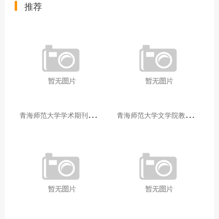
推荐
青
海师范大学学术期刊两个专栏入选2025年青海省期刊重点专栏
青
海师范大学文学院教师赴山东省相关高校和学术机构交流学习