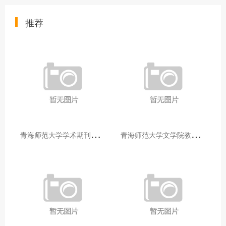
推荐
青
海师范大学学术期刊两个专栏入选2025年青海省期刊重点专栏
青
海师范大学文学院教师赴山东省相关高校和学术机构交流学习