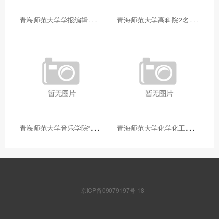
青
海师范大学学报编辑部赴大通县城关镇上毛佰胜村开展帮扶慰问活动
青
海师范大学高科院2名专家当选中国科学院院士
青
海师范大学音乐学院“青舞华章”本科舞蹈专业中期汇报圆满落幕
青
海师范大学化学化工学院开展铸牢中华民族共同体意识大讲堂活动
京ICP备09079197号-18