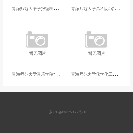
青
海师范大学学报编辑部赴大通县城关镇上毛佰胜村开展帮扶慰问活动
青
海师范大学高科院2名专家当选中国科学院院士
青
海师范大学音乐学院“青舞华章”本科舞蹈专业中期汇报圆满落幕
青
海师范大学化学化工学院开展铸牢中华民族共同体意识大讲堂活动
京ICP备09079197号-18