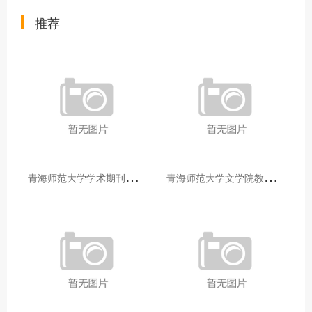
推荐
青
海师范大学学术期刊两个专栏入选2025年青海省期刊重点专栏
青
海师范大学文学院教师赴山东省相关高校和学术机构交流学习