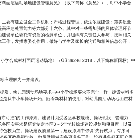
材料面层运动场地建设管理意见》（以下简称《意见》），对中小学合
主要有建立健全工作机制；严格过程管理，依法依规建设；落实质量
提高应急处置能力等六部分十六条。其中对一些需加强的具体管理环节
由建设单位委托有资质的检测单位，并组织有关责任人参与，按照相关
体工作，发挥家委会作用，做好与学生及家长的沟通和相关信息公开，
合成材料面层运动场地》（GB 36246-2018，以下简称新国标）中
标应理解为一并建设。
提及，幼儿园活动场地要求与中小学操场要求不完全一样，建设材料多
中也是从中小学操场开始。随着新材料的使用，对幼儿园活动场地面层材
序可控”的工作原则。建设计划受各区学校规模、操场现状、管理力
求各区实事求是研究制定本区3～5年学校操场建设规划和项目库，以及
球特色校为主。操场建设质量第一，建设原则中强调“先行试点，有序可
要求各区教委和学校，做足做细做实各项准备工作，没有准备好不可仓促