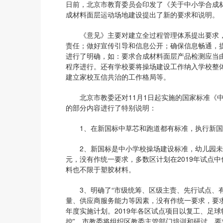
日前，北京市教育委员会印发了《关于中小学合成
成材料面层运动场地建设提出了新的要求和说明。
《意见》主要对建立全过程管理体系提出要求，
责任；做好宣传引导和信息公开；确保信息畅通，
进行了明确，如：要求合成材料面层产品检测应当
程序进行。还有学校要将操场建设工作纳入学校整
建立家校互信共治的工作格局等。
北京市教委还对11月1日起实施的国家标准《中小学
的部分内容进行了特别说明：
1、在新国标中草芯和跑道都有标准，执行新国
2、新国标是中小学校操场建设标准，幼儿园未
元，没有作统一要求，多数区计划在2019年试点
料也不限于塑胶材料。
3、明确了“市级统筹、区级主责、先行试点、有
量、供应商服务能力等因素，没有作统一要求，要
年度实施计划。2019年各区试点项目以复工、足
控”，市教委将组织区教委主管部门培训和研讨，