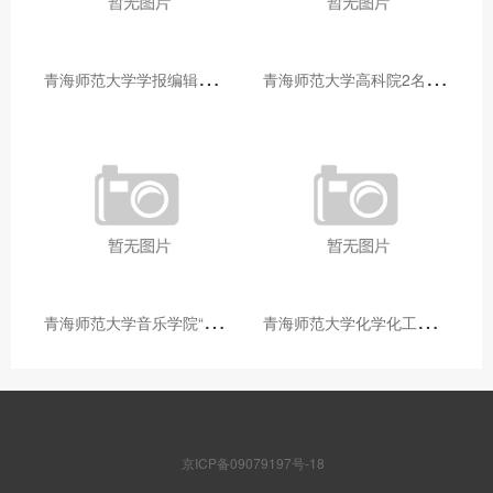
青
海师范大学学报编辑部赴大通县城关镇上毛佰胜村开展帮扶慰问活动
青
海师范大学高科院2名专家当选中国科学院院士
青
海师范大学音乐学院“青舞华章”本科舞蹈专业中期汇报圆满落幕
青
海师范大学化学化工学院开展铸牢中华民族共同体意识大讲堂活动
京ICP备09079197号-18