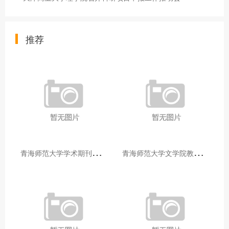
推荐
青
海师范大学学术期刊两个专栏入选2025年青海省期刊重点专栏
青
海师范大学文学院教师赴山东省相关高校和学术机构交流学习