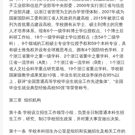
子工业部和信息产业部等中央部委，2000年实行浙江省与信息
产业部共建、以浙江省管理为主的办学管理体制，2007年成为
国家国防科工委和浙江省人民政府共建高校，2015年被浙江省
列为首批重点建设高校。学校拥有从学士、硕士到博士的完整
人才培养体系。现有6个一级学科博士学位授权点、1个博士后
科研工作站、18个一级学科硕士学位授权点（含54个二级学
科）、9个领域的工程硕士专业学位授予权和59个本科专业，具
有硕士推免权并设有全球雅思考点。拥有4个国防特色学科、2
个浙江省重中之重一级学科、2个浙江省重中之重学科、4个浙
江省一流学科（A类）、7个浙江省一流学科（B类）、1个浙江
省人文社会科学重点研究基地、19个浙江省重点学科。学校获
国家级教学成果奖励10项，毕业生初次就业率保持在95%以
上，获评“全国普通高等学校毕业生就业工作先进集体”、“全国
毕业生就业典型经验高校50强”等荣誉称号。
第三章 组织机构
第十条 学校设立招生工作领导小组，负责全日制普通本科生招
生工作，研究、制订学校招生政策，并对重大事宜做出决策。
第十一条 学校本科招生办公室是组织和实施招生及相关工作的