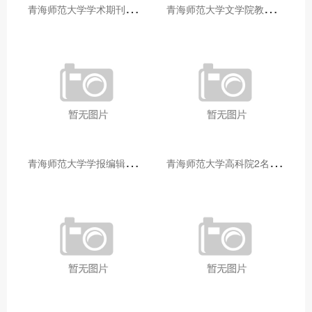
青
海师范大学学术期刊两个专栏入选2025年青海省期刊重点专栏
青
海师范大学文学院教师赴山东省相关高校和学术机构交流学习
青
海师范大学学报编辑部赴大通县城关镇上毛佰胜村开展帮扶慰问活动
青
海师范大学高科院2名专家当选中国科学院院士