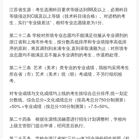
江苏省生源：考生选测科目要求等级达到BB及以上，必测科目
等级须达到C级及以上等级（技术科目须合格）。对进档的考
生，实行“专业级差法”，相邻专业志愿级差为1分。
第二十二条 学校对所填专业志愿均不能满足但服从专业调剂的
浙江省和上海市外考生，按分数高低排序和专业填报率高低排
序的原则，将其调剂到未满专业,直到录取满额为止；对所填专
业志愿均不能满足且不服从专业调剂的考生，作退档处理。
第二十三条 艺术（美术）类专业的专业成绩，我校均采用考生
所在省（市）艺术（美术）统（联）考成绩，不另行组织校
考。
对专业成绩与文化成绩均上线的考生按综合总分排序,统一划定
分数线。综合总分=文化成绩总分（按高考总分750分制测算）
×50% +专业成绩（按总分100分制测算）×7.5×50%。
第二十四条 根据生源情况确需进行招生计划调整时，学校向
上级主管部门提出申请，经同意后执行。
第二十五条 学校在浙江省的“三位一体”综合评价招生按照《杭