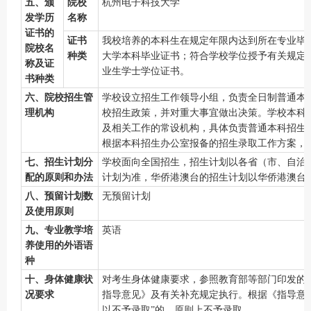
五、颁
院校
杭州电子科技大学
发学历
名称
证书的
证书
我校培养的本科生在规定年限内达到所在专业毕
院校名
种类
大学本科毕业证书；符合学校学位授予有关规定
称及证
业生学士学位证书。
书种类
六、院校招生管
学校设立招生工作领导小组，负责全日制普通本
理机构
校招生政策，并对重大事宜做出决策。学校本科
及相关工作的常设机构，具体负责普通本科招生
根据本科招生办公室报备的招生录取工作方案，
七、招生计划分
学校面向全国招生，招生计划以各省（市、自治
配的原则和办法
计划为准，华侨港澳台的招生计划以华侨港澳台
八、预留计划数
无预留计划
及使用原则
九、专业教学培
英语
养使用的外语语
种
十、身体健康状
对考生身体健康要求，参照教育部等部门印发的
况要求
指导意见》及有关补充规定执行。
根据
《指导意
以不予录取”的，
原则上不予录取
。