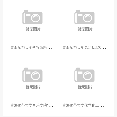
青
海师范大学学报编辑部赴大通县城关镇上毛佰胜村开展帮扶慰问活动
青
海师范大学高科院2名专家当选中国科学院院士
青
海师范大学音乐学院“青舞华章”本科舞蹈专业中期汇报圆满落幕
青
海师范大学化学化工学院开展铸牢中华民族共同体意识大讲堂活动