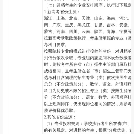
（七）进档考生的专业安排顺序，执行以下规定
1.新高考省份生源：
浙江、上海、北京、天津、山东、海南、河北、
南、广东、重庆、黑龙江、甘肃、吉林、安徽、
蒙古
、
河南
、
四川
、
云南
、
陕西
、
青海
、
宁夏
等
按新高考录取政策执行，考生所填报的专业（类
考科目要求。
按照院校专业组模式进行投档的省份，对进档的
到低分依次录取，专业组内志愿间不设分数级差
时，则按考生所在省（市）招生主管部门录取排
成绩相同，且考生所在省（市）招生主管部门无
选考科目含物理的招生专业（类）依次按照生源
总分（不含政策加分）、数学、语文、外语顺序
科目为历史或不限的招生专业（类）按照生源省
分（不含政策加分）、语文、数学、外语顺序排位
以上规则排序，仍出现排位相同的情况，则参考
质评价择优录取。
2.其他省份生源：
（
1）专业投档规则：学校执行考生所在省(市、
的有关规定。对进档的考生，根据“分数优先、遵