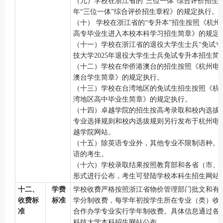
（
九
）学校在浙江省的
“三位一体”综合评价招生按
年“三位一体”综合评价招生章程》的规定执行。
（十）
学校在浙江省的
“专升本”招生按照《杭州
高专毕业生进入本校本科学习招生简章》的规定
（十一）学校在浙江省的退役大学生士兵
“免试
技大学2025年退役大学生士兵免试专升本招生
（十
二
）学校在华侨港澳台的招生按照《杭州电
澳台学生简章》的规定执行。
（十
三
）学校在台湾地区的免试生招生按照《杭
湾地区高中毕业生简章》的规定执行。
（十
四
）卓越学院的招生按高考录取和校内选拔
专业选择规则和校内选拔规则另行发布于杭州电
越学院网站。
（十
五
）除
英语
专业外，其他专业不限制语种。
语的考生。
（十
六
）学校录取结果按照教育部和各省（市、
形式进行公布，考生可登陆学校本科生招生网站
十二、
学费
学校收费严格按照浙江省物价管理部门批文和有
收费标
标准
学分制收费，每学年初按学生所在专业（类）收
准
合作办学专业实行学年制收费。具体信息通过各
科技大学本科招生网站公布。