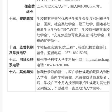
住宿费
五人间
1200元/人/年
，四人间
1600元/人/年。
标准
十三、资助政策
学校建有完善的优秀学生奖学金制度和困难学生
款、国家、社会奖助学金、勤工助学、困难补助
难新生入学报到
“绿色通道”，学校特别设立由校
助学金”、“安克梦想教育发展基金”等助学金，用
难的优秀新生。
十四、监督机制
学校招生实施
“阳光工程”，接受纪检监察部门、
及举报电话
监督。
监督电话：
0571-
86915055
。
十五、网址及联
杭州电子科技
大学本科招生网：
http://zhaosheng.
系电话
电话：
0571-86915007
十六、其他须知
被我校录取的新生，应在学校规定的期限内到校
入学者，应向学校请假。未请假或请假逾期者，
后，学校在三个月内按照国家招生规定对其进行
区别情况，予以处理，直至取消入学资格。