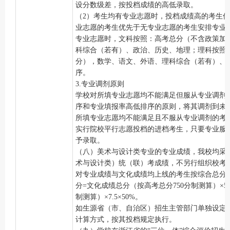
设分数级差，按投档成绩的高低录取。
（
2）考生均有专业志愿时，投档成绩高的考生
业志愿的考生优先于无专业志愿的考生安排专业
专业志愿时，文科按照：高考总分（不含政策加
科综合（若有）、政治、历史、地理；理科按照
分），数学、语文、外语、理科综合（若有）、
序。
3.专业调剂原则
学校对所填专业志愿均不能满足但服从专业调剂
序和专业填报率高低排序的原则，将其调剂到未
所填专业志愿均不能满足且不服从专业调剂的考
实行院校平行志愿投档的进档考生，只要专业服
予录取。
（八）美术与设计类专业的专业成绩，我校均采
术与设计类）统（联）考成绩，不另行组织校考
对专业成绩与文化成绩均上线的考生按综合总分
分=文化成绩总分（按高考总分750分制测算）×5
制测算）×7.5×50%。
如生源省（市、自治区）招生主管部门单独设定
计算方式，
按
其投档规定
执行
。