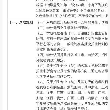
根据
《指导意见》
第二部分内容
，
患有下列疾病
1.轻度色觉异常（俗称色弱）不予录取的专业：
2.色觉异常Ⅱ度（俗称色盲）不予录取的专业：
十一、录取规则
（一）对思想政治品德考核不合格的考生，学校
（二）学校无男女生录取比例限制。
（三）学校根据各省（市、自治区）招生主管部
比例。实行平行志愿的省份一般控制在当批次招
平行志愿的省份，一般控制在当批次招生计划数的
份按新高考政策执行。
（四）学校认同并执行各省（市、自治区）招生
分投档的政策规定。
（五）关于招生专业（类）的名称：学校
202
招生中所含专业及专业的培养方向，通过各省级
大学本科招生网站公布。
（六）关于招生专业（类）及其对应的选考科目
在我校公布的招生计划范围内，其中浙江、上海
河北、辽宁、江苏、福建、湖北、湖南、广东、
安徽、江西、贵州、广西、
山西
、
内蒙古
、
河南
宁夏
等按新高考录取政策执行，考生所填报的专
须满足该专业（类）选考科目要求。