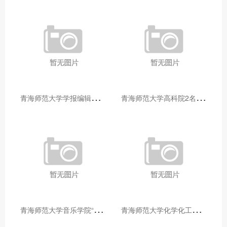
青
海师范大学学报编辑部赴大通县城关镇上毛佰胜村开展帮扶慰问活动
青
海师范大学高科院2名专家当选中国科学院院士
青
海师范大学音乐学院“青舞华章”本科舞蹈专业中期汇报圆满落幕
青
海师范大学化学化工学院开展铸牢中华民族共同体意识大讲堂活动