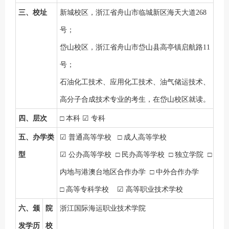
三、校址
新
城校区，浙江省舟山市临城新区海天大道
268
号；
岱山校区，浙江省舟山市岱山县高亭镇启航路
11
号；
石油化工技术、应用化工技术、油气储运技术
、
高分子合成技术
专业的考生，在岱山校区就读。
四、层次
□ 本科
☑
专科
五、办学类
☑
普通高等学校
□ 成人高等学校
型
☑
公办高等学校
□ 民办高等学校 □ 独立学院 □
内地与港澳台地区合作办学 □ 中外合作办学
□ 高等专科学校
☑
高等职业技术学校
六、颁
院
浙江国际海运职业技术学院
发学历
校