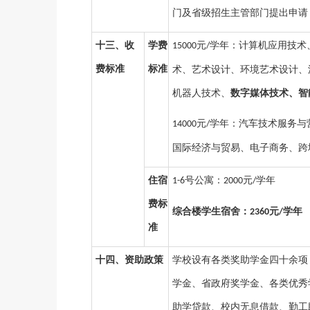
门及省级招生主管部门提出申请
十三、收
学费
元
学年：计算机应用技术
15000
/
费标准
标准
术、艺术设计、环境艺术设计、
机器人技术、
数字媒体技术、智
元
学年：汽车技术服务与
14000
/
国际经济与贸易、电子商务、跨
住宿
号公寓：
元
学年
1-
6
2000
/
费标
综合楼学生宿舍：
元
学年
236
0
/
准
十四、资助政策
学校设有各类奖助学金四十余项
学金、省政府奖学金、各类优秀
助学贷款、校内无息借款、勤工