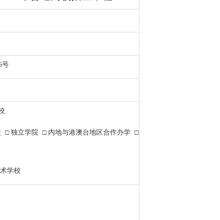
56号
校
 □ 独立学院 □ 内地与港澳台地区合作办学 □
技术学校