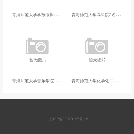
青
海师范大学学报编辑部赴大通县城关镇上毛佰胜村开展帮扶慰问活动
青
海师范大学高科院2名专家当选中国科学院院士
青
海师范大学音乐学院“青舞华章”本科舞蹈专业中期汇报圆满落幕
青
海师范大学化学化工学院开展铸牢中华民族共同体意识大讲堂活动
京ICP备09079197号-18