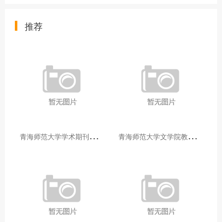
推荐
青
海师范大学学术期刊两个专栏入选2025年青海省期刊重点专栏
青
海师范大学文学院教师赴山东省相关高校和学术机构交流学习