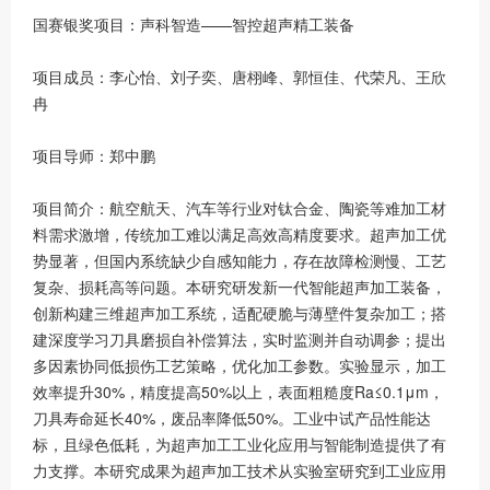
国赛银奖项目：声科智造——智控超声精工装备
项目成员：李心怡、刘子奕、唐栩峰、郭恒佳、代荣凡、王欣
冉
项目导师：郑中鹏
项目简介：航空航天、汽车等行业对钛合金、陶瓷等难加工材
料需求激增，传统加工难以满足高效高精度要求。超声加工优
势显著，但国内系统缺少自感知能力，存在故障检测慢、工艺
复杂、损耗高等问题。本研究研发新一代智能超声加工装备，
创新构建三维超声加工系统，适配硬脆与薄壁件复杂加工；搭
建深度学习刀具磨损自补偿算法，实时监测并自动调参；提出
多因素协同低损伤工艺策略，优化加工参数。实验显示，加工
效率提升30%，精度提高50%以上，表面粗糙度Ra≤0.1μm，
刀具寿命延长40%，废品率降低50%。工业中试产品性能达
标，且绿色低耗，为超声加工工业化应用与智能制造提供了有
力支撑。本研究成果为超声加工技术从实验室研究到工业应用