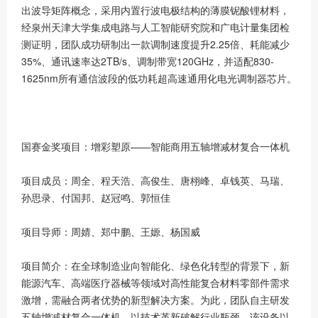
出波导矩阵概念，采用内置行波电极结构的薄膜铌酸锂材料，
经泉州天津大学集成电路与人工智能研究院和广电计量集团检
测证明，团队成功研制出一款调制速度提升2.25倍、耗能减少
35%、通讯速率达2TB/s、调制带宽120GHz，并适配830-
1625nm所有通信波段的低功耗超高速通用化电光调制器芯片。
国赛金奖项目：增彩塑原——智能商用五轴增减材复合一体机
项目成员：周全、程天浩、高俊生、唐栩峰、卓钱英、马瑞、
孙思录、付国邦、赵冠鸣、郭恒佳
项目导师：周婧、郑中鹏、王嫄、杨国威
项目简介：在全球制造业向智能化、绿色化转型的背景下，新
能源汽车、高端医疗器械等领域对高性能复合材料零部件需求
激增，需融合两者优势的新型解决方案。为此，团队自主研发
五轴增减材复合一体机，以技术革新破解行业瓶颈。该设备以