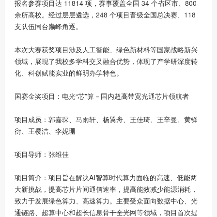
报名参赛项目达 11814 项，赛事覆盖全国 34 个省区市、800
余所高校。经过层层遴选，248 个项目晋级全国总决赛、118
支队伍同台巅峰角逐。
本次大赛获奖项目涉及人工智能、绿色新材料等国家战略新兴
领域，展现了我校多学科交叉融合优势，体现了产学研深度转
化、科创赋能实业的鲜明办学特色。
国赛金奖项目：电光“芯”算－国内超高带宽光通芯片领航者
项目成员：郭嘉琛、马雨轩、杨翼舟、王佳琦、王辛曼、黄驿
衍、王樱洁、李妮珊
项目导师：张维佳
项目简介：项目旨在解决AI智算时代算力面临的高速、低能两
大新挑战，提高芯片片间通信速率，提高能效减少能源消耗，
致力于发展绿色算力、高速算力。主要受众面向数据中心、光
通链路、超算中心和超长信息骨干全光网等领域，项目首次提