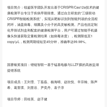
项目简介：锐鉴医学团队开发出基于CRISPR/Cas12a技术的健
康检测平台专注于疾病早期筛查。通过自主研发的“三级联动
CRISPR智能检测系统”，实现从靶标识别到智能判读的全流程
闭环，涵盖病毒、细菌及小分子的高灵敏检测。产品包括定制
化早筛试剂盒和配套的健康检测平台，用户可通过智能手机摄
像头快速获取定量检测结果（如病毒浓度），检测限低至1
copy/μL，检测周期缩短至45分钟，准确率达99.98%。
国赛银奖项目：锂链智联一基于锰基电极与LLZF膜的高效盐湖
提锂系统
项目成员：王刘雪、丁磊磊、杨海晴、赵欣悦、辛宗翰、陈声
希、葛萱璞、刘昱谷、尹奕丹、袁子淳
项目导师：田桂英、赵子健