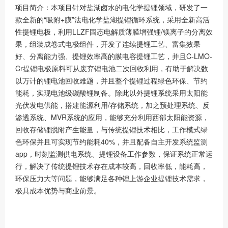
项目简介：本项目针对盐湖卤水的电化学提锂领域，研发了一
款全新的“吸附+膜”法电化学盐湖提锂循环系统，采用全新高活
性提锂电极，利用LLZF固态电解质薄膜增强锂/镁离子的分离效
果，组装成卷式电极组件，开发了连续提锂工艺、富集效果
好、分离能力强、提锂效率高的膜电容提锂工艺，并且C-LMO-
Cr提锂电极原料可从废弃锂电池二次回收利用，有助于解决数
以万计的锂电池回收难题，并且整个提锂过程绿色环保、节约
能耗，实现电池级碳酸锂制备。除此以外提锂系统采用太阳能
光伏发电供能，搭建能源利用/存储系统，加之预处理系统、反
渗透系统、MVR系统的应用，能够充分利用西部太阳能资源，
回收存储锂脱附产生能量，与传统提锂技术相比，工作模式绿
色环保并且可实现节约能耗40%，并且配备自主开发系统监测
app，时刻监测供电系统、提锂设备工作参数，保证系统正常运
行，解决了传统提锂技术存在成本较高，回收率低，能耗高，
环保压力大等问题，能够满足各种锂上游企业提锂技术需求，
极具成本优势与商业前景。