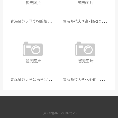
青
海师范大学学报编辑部赴大通县城关镇上毛佰胜村开展帮扶慰问活动
青
海师范大学高科院2名专家当选中国科学院院士
青
海师范大学音乐学院“青舞华章”本科舞蹈专业中期汇报圆满落幕
青
海师范大学化学化工学院开展铸牢中华民族共同体意识大讲堂活动
京ICP备09079197号-18