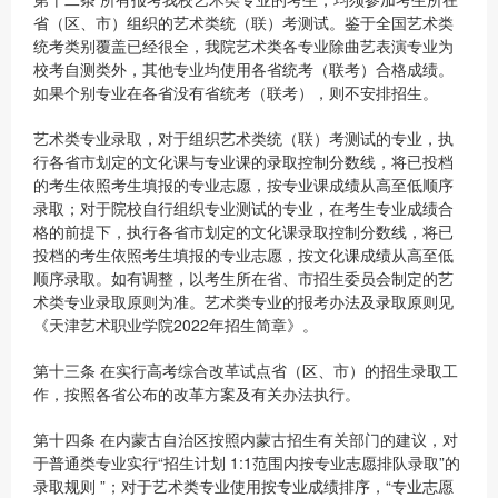
省（区、市）组织的艺术类统（联）考测试。鉴于全国艺术类
统考类别覆盖已经很全，我院艺术类各专业除曲艺表演专业为
校考自测类外，其他专业均使用各省统考（联考）合格成绩。
如果个别专业在各省没有省统考（联考），则不安排招生。
艺术类专业录取，对于组织艺术类统（联）考测试的专业，执
行各省市划定的文化课与专业课的录取控制分数线，将已投档
的考生依照考生填报的专业志愿，按专业课成绩从高至低顺序
录取；对于院校自行组织专业测试的专业，在考生专业成绩合
格的前提下，执行各省市划定的文化课录取控制分数线，将已
投档的考生依照考生填报的专业志愿，按文化课成绩从高至低
顺序录取。如有调整，以考生所在省、市招生委员会制定的艺
术类专业录取原则为准。艺术类专业的报考办法及录取原则见
《天津艺术职业学院2022年招生简章》。
第十三条 在实行高考综合改革试点省（区、市）的招生录取工
作，按照各省公布的改革方案及有关办法执行。
第十四条 在内蒙古自治区按照内蒙古招生有关部门的建议，对
于普通类专业实行“招生计划 1:1范围内按专业志愿排队录取”的
录取规则 ”；对于艺术类专业使用按专业成绩排序，“专业志愿