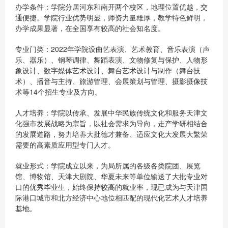
办学条件：学院分居河东和南开两个校区，地理位置优越，交
通便捷。学院行业优势明显，师资力量雄厚，教学特色鲜明，
办学成果显著，在全国享有较高的社会知名度。
专业门类：2022年学院设曲艺表演、艺术教育、音乐表演（声
乐、器乐）、钢琴调律、舞蹈表演、文物修复与保护、人物形
象设计、数字媒体艺术设计、舞台艺术设计与制作（舞台技
术）、播音与主持、旅游管理、会展策划与管理、摄影摄像技
术等14个招生专业及方向。
人才培养：学院以传承、发展中华民族传统文化和服务天津文
化强市发展战略为宗旨，以社会需求为导向，走产学研相结合
的发展道路，努力培养大批德才兼备、适应文化大发展大繁荣
需要的高素质应用型专门人才。
就业形式：学院成立以来，为局所属的各级各类院团、展览
馆、博物馆、天津大剧院、华夏未来等单位输送了大批专业对
口的优秀毕业生，始终保持较高的就业率，现已成为与天津国
际港口城市和北方经济中心地位相匹配的现代化艺术人才培养
基地。