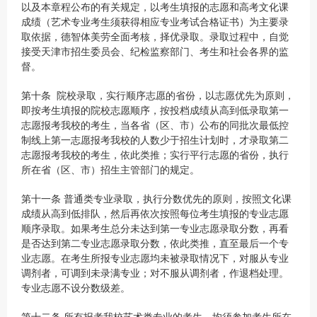
以及本章程公布的有关规定，以考生填报的志愿和高考文化课
成绩（艺术专业考生须获得相应专业考试合格证书）为主要录
取依据，德智体美劳全面考核，择优录取。录取过程中，自觉
接受天津市招生委员会、纪检监察部门、考生和社会各界的监
督。
第十条 院校录取，实行顺序志愿的省份，以志愿优先为原则，
即按考生填报的院校志愿顺序，按投档成绩从高到低录取第一
志愿报考我校的考生，当各省（区、市）公布的同批次最低控
制线上第一志愿报考我校的人数少于招生计划时，才录取第二
志愿报考我校的考生，依此类推；实行平行志愿的省份，执行
所在省（区、市）招生主管部门的规定。
第十一条 普通类专业录取，执行分数优先的原则，按照文化课
成绩从高到低排队，然后再依次按照每位考生填报的专业志愿
顺序录取。如果考生总分未达到第一专业志愿录取分数，再看
是否达到第二专业志愿录取分数，依此类推，直至最后一个专
业志愿。在考生所报专业志愿均未被录取情况下，对服从专业
调剂者，可调到未录满专业；对不服从调剂者，作退档处理。
专业志愿不设分数级差。
第十二条 所有报考我校艺术类专业的考生，均须参加考生所在