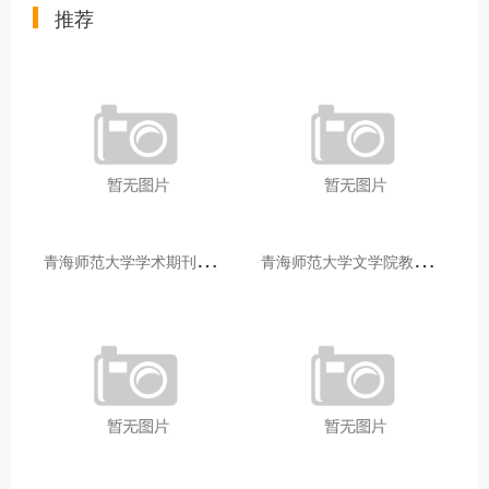
推荐
青
海师范大学学术期刊两个专栏入选2025年青海省期刊重点专栏
青
海师范大学文学院教师赴山东省相关高校和学术机构交流学习