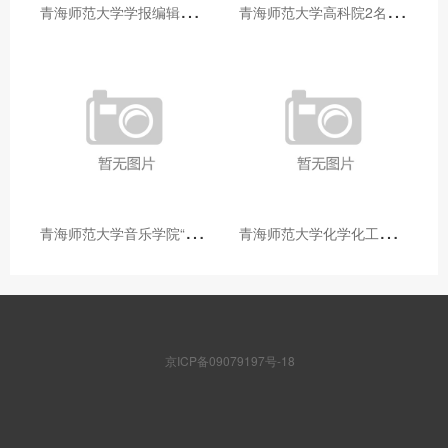
青
海师范大学学报编辑部赴大通县城关镇上毛佰胜村开展帮扶慰问活动
青
海师范大学高科院2名专家当选中国科学院院士
青
海师范大学音乐学院“青舞华章”本科舞蹈专业中期汇报圆满落幕
青
海师范大学化学化工学院开展铸牢中华民族共同体意识大讲堂活动
京ICP备09079197号-18