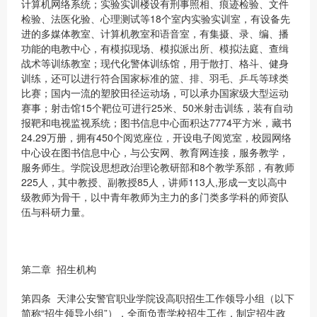
计算机网络系统；实验实训楼设有刑事照相、痕迹检验、文件
检验、法医化验、心理测试等18个室内实验实训室，有设备先
进的多媒体教室、计算机教室和语音室，有集摄、录、编、播
功能的电教中心，有模拟现场、模拟派出所、模拟法庭、查缉
战术等训练教室；现代化警体训练馆，用于散打、格斗、健身
训练，还可以进行符合国家标准的篮、排、羽毛、乒乓等球类
比赛；国内一流的塑胶田径运动场，可以承办国家级大型运动
赛事；射击馆15个靶位可进行25米、50米射击训练，装有自动
报靶和电视监视系统；图书信息中心面积达7774平方米，藏书
24.29万册，拥有450个阅览座位，开设电子阅览室，校园网络
中心设在图书信息中心，与公安网、教育网连接，服务教学，
服务师生。学院设思想政治理论教研部和8个教学系部，有教师
225人，其中教授、副教授85人，讲师113人,形成一支以高中
级教师为骨干，以中青年教师为主力的多门类多学科的师资队
伍与科研力量。
第二章 招生机构
第四条 天津公安警官职业学院设高职招生工作领导小组（以下
简称“招生领导小组”），全面负责学校招生工作，制定招生政