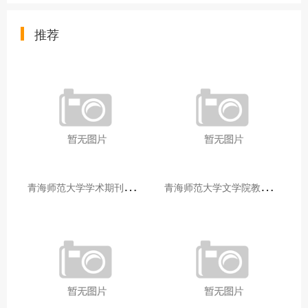
推荐
青
海师范大学学术期刊两个专栏入选2025年青海省期刊重点专栏
青
海师范大学文学院教师赴山东省相关高校和学术机构交流学习