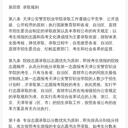
第四章 录取规则
第八条 天津公安警官职业学院录取工作遵循公平竞争、公开选
拔、公开程序的原则；执行国家教育部和各省、自治区、直辖
市招生委员会制定的录取政策以及本章程公布的有关规定；以
考生填报的志愿和高考文化课成绩为主要录取依据，德智体美
全面考核，择优录取。录取过程中，自觉接受各省、自治区、
直辖市招生委员会、纪检监察部门、考生和社会各界的监督。
第九条 院校志愿录取以志愿优先为原则，即按考生填报的院校
志愿顺序，从高分到低分录取第一志愿报考天津公安警官职业
学院的考生，只有当各省、自治区、直辖市公布的同批次最低
控制线上第一志愿报考天津公安警官职业学院的人数少于招生
计划时，才录取第二志愿报考我校的考生，依此类推。实行平
行志愿录取的省、自治区、直辖市以所在地省级招办公室规定
的录取规则为准。在实行高考综合改革试点的上海、浙江、北
京、天津等省（区、市）的招生录取工作，按照各省公布的改
革方案及有关办法执行。
第十条 专业志愿录取以分数优先为原则，即先按高分到低分排
队，依次按照考生填报的专业志愿书次序录取。如考生分数未