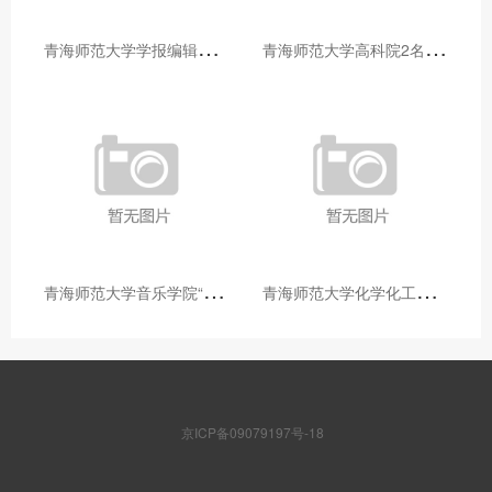
青
海师范大学学报编辑部赴大通县城关镇上毛佰胜村开展帮扶慰问活动
青
海师范大学高科院2名专家当选中国科学院院士
青
海师范大学音乐学院“青舞华章”本科舞蹈专业中期汇报圆满落幕
青
海师范大学化学化工学院开展铸牢中华民族共同体意识大讲堂活动
京ICP备09079197号-18