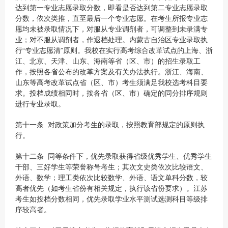
达到第一专业志愿录取分数，即看是否达到第二专业志愿录取
分数，依次类推，直至最后一个专业志愿。在考生所报专业志
愿均未被录取情况下，对服从专业调剂者，可调整到未录满专
业；对不服从调剂者，作退档处理。内蒙古自治区专业录取执
行“专业志愿清”原则。我校在实行高考综合改革试点的上海、浙
江、北京、天津、山东、海南等省（区、市）的招生录取工
作，按照各省公布的改革方案及有关办法执行。浙江、海南、
山东等高考改革试点省（区、市）考生须满足我校选考科目要
求。投档成绩相同时，按各省（区、市）确定的同分排序规则
进行专业录取。
第十一条 对政策加分考生的录取，按照教育部规定的原则执
行。‍
第十二条 同等条件下，优先录取获得省级优秀学生、优秀学生
干部、三好学生等荣誉称号考生；其次文史类依次比较语文、
外语、数学；理工类依次比较数学、外语、语文单科分数，较
高者优先（如考生省份有相关规定，执行该省份要求）。江苏
考生如投档分数相同，优先录取学业水平测试选测科目等级排
序较高者。