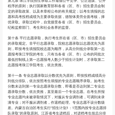
第九条 珠江学院招生录取工作遵循公平竞争、公正选拔、公开
程序的原则；执行国家教育部和各省（区、市）招生委员会制
定的录取政策、以及本章程公布的有关规定；以考生填报的志
愿和高考投档成绩为主要录取依据，德智体美劳全面考核，择
优录取。录取过程中，自觉接受各省（区、市）招生委员会、
纪检监察部门、考生和社会各界的监督。
第十条 平行志愿录取，执行考生所在省（区、市）招生委员会
的录取规定。非平行志愿录取，院校志愿录取以志愿优先为原
则，即按考生填报院校志愿为顺序，从高分到低分录取第一志
愿报考珠江学院的考生，只有当各省（区、市）公布的同批次
最低控制线上第一志愿报考人数少于招生计划时，才录取第二
志愿报考珠江学院考生，依次类推。
第十一条 专业志愿录取以分数优先为原则，即按投档成绩高分
到低分排队，依次按照考生填报的专业志愿顺序录取。如考生
分数未达到第一专业志愿录取分数，即看是否达到第二专业志
愿录取分数，依次类推，直至最后一个专业志愿。在考生所报
专业志愿均未被录取情况下，对服从专业调剂者，可调到未录
满专业；对不服从调剂者，作退档处理。专业志愿不设分数级
差。内蒙古自治区考生实行“招生计划1：1范围内按专业志愿排
队录取”的录取原则。江苏省考生进档后，对进档考生按总分排