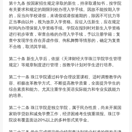
第十九条 按国家招生规定录取的新生，持录取通知书，按学院
有关要求和规定的期限到校办理入学手续。因故不能按期入学
的，应当向学校请假，未请假或请假逾期的，除因不可抗力等
正当事由以外，视为放弃入学资格。应征入伍新生，应在规定
时间内办理保留入学资格手续。学院在报到时对新生入学资格
进行初步审查，审查合格的办理入学手续，予以注册学籍；复
查中发现学生存在弄虚作假、徇私舞弊等情形的，确定为复查
不合格，取消其学籍。
第二十条 新生入学后，依据《天津财经大学珠江学院学生管理
规定》等规章制度进行管理；按教学计划对学生进行培养。
第二十一条 珠江学院通过科学合理设置课程、适时调整教学内
容、积极改革教学方式、不断提高教学质量，全面提升学生的
综合素质和能力。尤其注重学生英语实际能力和专业实践能力
的培养。
第二十二条 珠江学院是独立学院，属于民办性质，尚未开展国
家助学贷款和减免学费工作，经济困难考生慎重填报。珠江学
院设有覆盖面达20%以上的多种形式奖学金。
第二十三条 学生完成规定学业经审查达到毕业标准的颁发天津