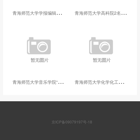
青
海师范大学学报编辑部赴大通县城关镇上毛佰胜村开展帮扶慰问活动
青
海师范大学高科院2名专家当选中国科学院院士
青
海师范大学音乐学院“青舞华章”本科舞蹈专业中期汇报圆满落幕
青
海师范大学化学化工学院开展铸牢中华民族共同体意识大讲堂活动
京ICP备09079197号-18