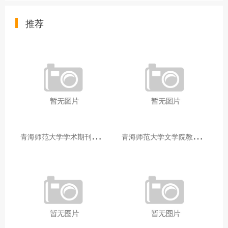
推荐
青
海师范大学学术期刊两个专栏入选2025年青海省期刊重点专栏
青
海师范大学文学院教师赴山东省相关高校和学术机构交流学习