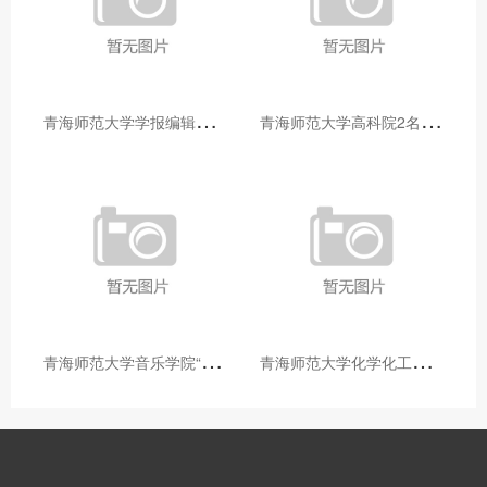
青
海师范大学学报编辑部赴大通县城关镇上毛佰胜村开展帮扶慰问活动
青
海师范大学高科院2名专家当选中国科学院院士
青
海师范大学音乐学院“青舞华章”本科舞蹈专业中期汇报圆满落幕
青
海师范大学化学化工学院开展铸牢中华民族共同体意识大讲堂活动