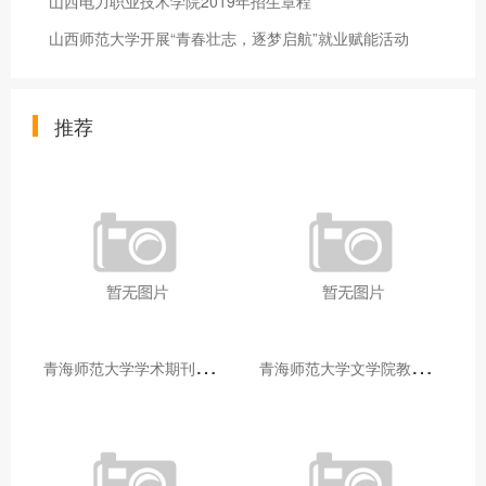
山西电力职业技术学院2019年招生章程
山西师范大学开展“青春壮志，逐梦启航”就业赋能活动
推荐
青
海师范大学学术期刊两个专栏入选2025年青海省期刊重点专栏
青
海师范大学文学院教师赴山东省相关高校和学术机构交流学习