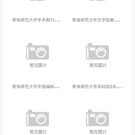
青
海师范大学学术期刊两个专栏入选2025年青海省期刊重点专栏
青
海师范大学文学院教师赴山东省相关高校和学术机构交流学习
青
海师范大学学报编辑部赴大通县城关镇上毛佰胜村开展帮扶慰问活动
青
海师范大学高科院2名专家当选中国科学院院士