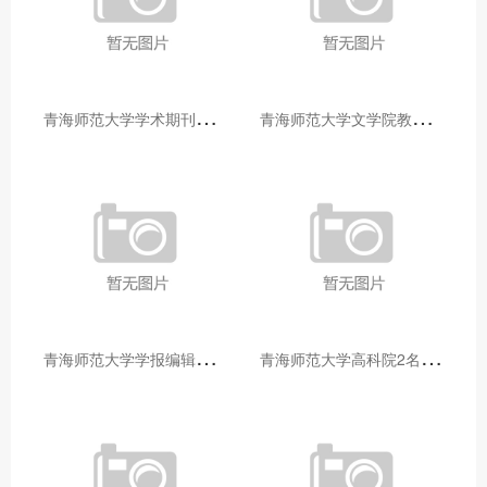
青
海师范大学学术期刊两个专栏入选2025年青海省期刊重点专栏
青
海师范大学文学院教师赴山东省相关高校和学术机构交流学习
青
海师范大学学报编辑部赴大通县城关镇上毛佰胜村开展帮扶慰问活动
青
海师范大学高科院2名专家当选中国科学院院士