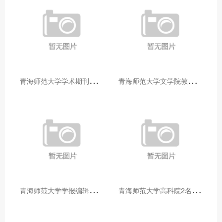
青
海师范大学学术期刊两个专栏入选2025年青海省期刊重点专栏
青
海师范大学文学院教师赴山东省相关高校和学术机构交流学习
青
海师范大学学报编辑部赴大通县城关镇上毛佰胜村开展帮扶慰问活动
青
海师范大学高科院2名专家当选中国科学院院士