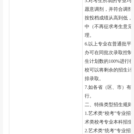
5.对考生所填的专业
愿意调剂，并符合调剂
按投档成绩从高到低，
中（不再征求考生意见
理。
6.以上专业在普通批
办可在同批次录取控制
生计划数的
100
%进行
校可以将剩余的招生计
排录取。
7.如各省（区、市）
行。
二、特殊类型招生规则
1.艺术类“校考”专业招
术类校考专业本科招生
2.艺术类“统考”专业招