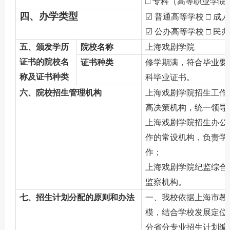
□ 专科（高等职业学院
四、办学类型
☑ 普通高等学校 □ 成
☑ 公办高等学校 □ 民
五、颁发学历
院校名称
上海戏剧学院
证书的院校名
证书种类
修学期满，符合毕业要
称及证书种类
科毕业证书。
六、院校招生管理机构
上海戏剧学院招生工作
高决策机构，统一领导
上海戏剧学院招生办公
作的常设机构，负责学
作；
上海戏剧学院
纪监综合
监察机构。
七、招生计划分配的原则和办法
一、我校依据上海市教
模，结合学校发展定位
分省分专业招生计划编