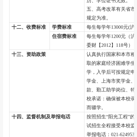
历、学位证书无效。
五、高考改革有关省市
规定为准。
十二、收费标准
学费标准
每生每学年
13000元(
住宿费标准
每生每学年
1200元（
委财【2012】118号）
十三、资助政策
认真执行国家和本市相
取的家庭经济困难学生
学，入学后可按规定申
学金、上海市奖学金、
款、勤工助学岗位、特
校承诺：确保被本校录
而辍学。
十四、监督机制及举报电话
按照招生
“阳光工程”
试招生全程接受本校监
举报电话：
021-624953