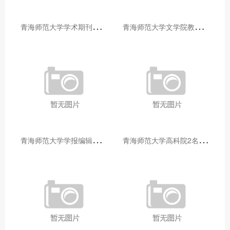
青
海师范大学学术期刊两个专栏入选2025年青海省期刊重点专栏
青
海师范大学文学院教师赴山东省相关高校和学术机构交流学习
青
海师范大学学报编辑部赴大通县城关镇上毛佰胜村开展帮扶慰问活动
青
海师范大学高科院2名专家当选中国科学院院士