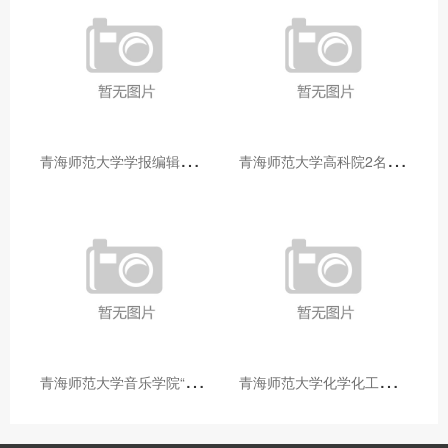
青
海师范大学学报编辑部赴大通县城关镇上毛佰胜村开展帮扶慰问活动
青
海师范大学高科院2名专家当选中国科学院院士
青
海师范大学音乐学院“青舞华章”本科舞蹈专业中期汇报圆满落幕
青
海师范大学化学化工学院开展铸牢中华民族共同体意识大讲堂活动