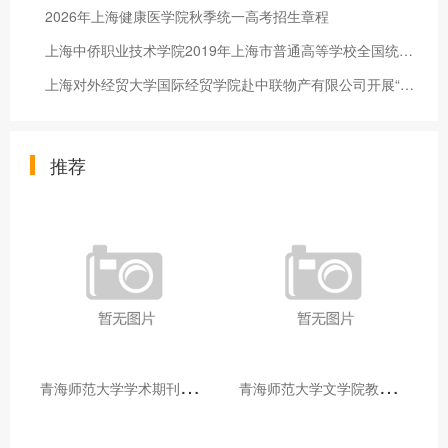
2026年上海健康医学院秋季统一高考招生章程
上海中侨职业技术学院2019年上海市普通高等学校全国统考招生章程
上海对外经贸大学国际经贸学院赴中联物产有限公司开展“暖心拓岗”走访调研
推荐
青
海师范大学学术期刊两个专栏入选2025年青海省期刊重点专栏
青
海师范大学文学院教师赴山东省相关高校和学术机构交流学习