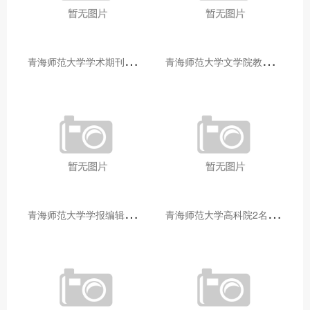
青
海师范大学学术期刊两个专栏入选2025年青海省期刊重点专栏
青
海师范大学文学院教师赴山东省相关高校和学术机构交流学习
青
海师范大学学报编辑部赴大通县城关镇上毛佰胜村开展帮扶慰问活动
青
海师范大学高科院2名专家当选中国科学院院士