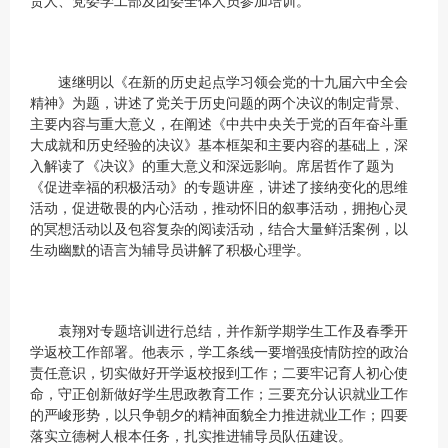
责人、党委学工部及团委全体人员参加培训。
速继明以《在新的历史起点学习领会党的十九届六中全会
精神》为题，讲述了党关于历史问题的两个决议的制定背景、
主要内容与重大意义，在阐述《中共中央关于党的百年奋斗重
大成就和历史经验的决议》基本框架和主要内容的基础上，深
入解读了《决议》的重大意义和深远影响。席居哲作了题为
《促进幸福的积极活动》的专题讲座，讲述了接纳变化的思维
活动，促进敬畏的内心活动，推动怀旧的叙事活动，拥抱心灵
的冥想活动以及包容复杂的阅读活动，结合大量鲜活案例，以
生动幽默的语言为辅导员讲解了积极心理学。
袁翔对专题培训进行总结，并作新学期学生工作及春季开
学返校工作部署。他表示，学工条线一要增强疫情防控的政治
责任意识，切实做好开学返校报到工作；二要牢记育人初心使
命，守正创新做好学生思政教育工作；三要充分认识就业工作
的严峻形势，以只争朝夕的精神面貌全力推进就业工作；四要
落实立德树人根本任务，扎实推进辅导员队伍建设。