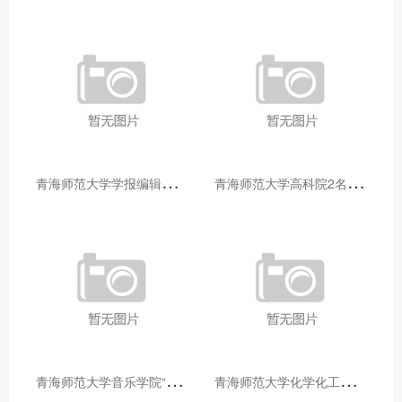
青
海师范大学学报编辑部赴大通县城关镇上毛佰胜村开展帮扶慰问活动
青
海师范大学高科院2名专家当选中国科学院院士
青
海师范大学音乐学院“青舞华章”本科舞蹈专业中期汇报圆满落幕
青
海师范大学化学化工学院开展铸牢中华民族共同体意识大讲堂活动