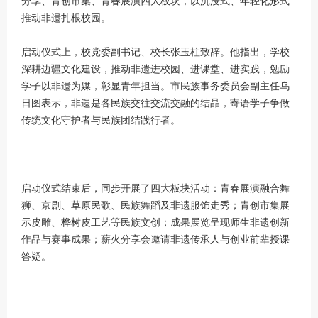
分享、青创市集、青春展演四大板块，以沉浸式、年轻化形式
推动非遗扎根校园。
启动仪式上，校党委副书记、校长张玉柱致辞。他指出，学校
深耕边疆文化建设，推动非遗进校园、进课堂、进实践，勉励
学子以非遗为媒，彰显青年担当。市民族事务委员会副主任乌
日图表示，非遗是各民族交往交流交融的结晶，寄语学子争做
传统文化守护者与民族团结践行者。
启动仪式结束后，同步开展了四大板块活动：青春展演融合舞
狮、京剧、草原民歌、民族舞蹈及非遗服饰走秀；青创市集展
示皮雕、桦树皮工艺等民族文创；成果展览呈现师生非遗创新
作品与赛事成果；薪火分享会邀请非遗传承人与创业前辈授课
答疑。