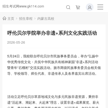
招生考试网www.gk114.com
主页
招生章程
内蒙古高校
呼伦贝尔学院举办非遗+系列文化实践活动
2026-05-26
5月24日，我校联合呼伦贝尔市民族事务委员会，举办“弘扬中
华优秀传统文化・共筑中华民族共有精神家园”非遗+系列活动
暨青年“石榴籽”交流实践活动。旗市两级民族事务委员会相关领
导、学校领导、师生代表、非遗传承人及各界嘉宾出席活动。
活动立足呼伦贝尔草原地域文化与多元民族非遗资源，秉持非
遗“活起来、潮起来、火起来”理念，设置非遗+成果展览、薪火