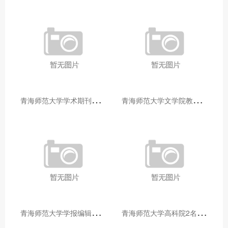
青
海师范大学学术期刊两个专栏入选2025年青海省期刊重点专栏
青
海师范大学文学院教师赴山东省相关高校和学术机构交流学习
青
海师范大学学报编辑部赴大通县城关镇上毛佰胜村开展帮扶慰问活动
青
海师范大学高科院2名专家当选中国科学院院士