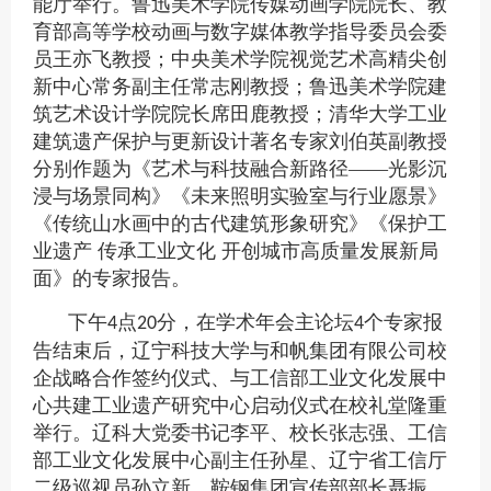
能厅举行。鲁迅美术学院传媒动画学院院长、教
育部高等学校动画与数字媒体教学指导委员会委
员王亦飞教授；中央美术学院视觉艺术高精尖创
新中心常务副主任常志刚教授；鲁迅美术学院建
筑艺术设计学院院长席田鹿教授；清华大学工业
建筑遗产保护与更新设计著名专家刘伯英副教授
分别作题为《艺术与科技融合新路径——光影沉
浸与场景同构》《未来照明实验室与行业愿景》
《传统山水画中的古代建筑形象研究》《保护工
业遗产 传承工业文化 开创城市高质量发展新局
面》的专家报告。
下午
点
分，在学术年会主论坛
个专家报
4
20
4
告结束后，辽宁科技大学与和帆集团有限公司校
企战略合作签约仪式、与工信部工业文化发展中
心共建工业遗产研究中心启动仪式在校礼堂隆重
举行。辽科大党委书记李平、校长张志强、工信
部工业文化发展中心副主任孙星、辽宁省工信厅
二级巡视员孙立新、鞍钢集团宣传部部长聂振