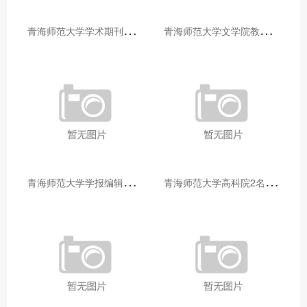
青
海师范大学学术期刊两个专栏入选2025年青海省期刊重点专栏
青
海师范大学文学院教师赴山东省相关高校和学术机构交流学习
青
海师范大学学报编辑部赴大通县城关镇上毛佰胜村开展帮扶慰问活动
青
海师范大学高科院2名专家当选中国科学院院士