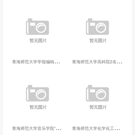
青
海师范大学学报编辑部赴大通县城关镇上毛佰胜村开展帮扶慰问活动
青
海师范大学高科院2名专家当选中国科学院院士
青
海师范大学音乐学院“青舞华章”本科舞蹈专业中期汇报圆满落幕
青
海师范大学化学化工学院开展铸牢中华民族共同体意识大讲堂活动