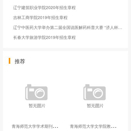
辽宁建筑职业学院2020年招生章程
吉林工商学院2019年招生章程
辽宁中医药大学举办第二届全国说医解药科普大赛 “济人杯”辽宁分赛区选拔赛专家评审会
长春大学旅游学院2019年招生章程
推荐
青
海师范大学学术期刊两个专栏入选2025年青海省期刊重点专栏
青
海师范大学文学院教师赴山东省相关高校和学术机构交流学习