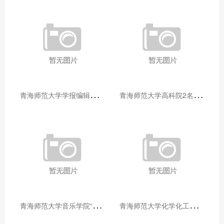
青
海师范大学学报编辑部赴大通县城关镇上毛佰胜村开展帮扶慰问活动
青
海师范大学高科院2名专家当选中国科学院院士
青
海师范大学音乐学院“青舞华章”本科舞蹈专业中期汇报圆满落幕
青
海师范大学化学化工学院开展铸牢中华民族共同体意识大讲堂活动