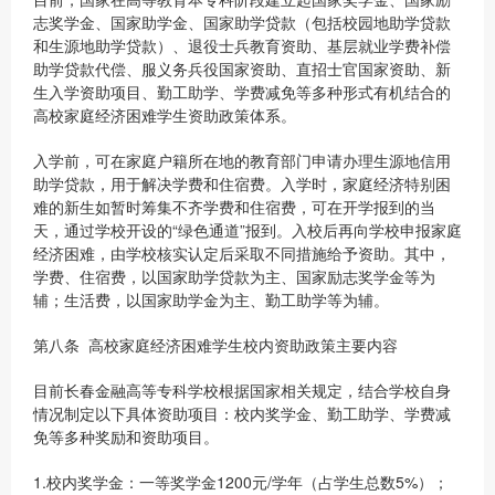
志奖学金、国家助学金、国家助学贷款（包括校园地助学贷款
和生源地助学贷款）、退役士兵教育资助、基层就业学费补偿
助学贷款代偿、服义务兵役国家资助、直招士官国家资助、新
生入学资助项目、勤工助学、学费减免等多种形式有机结合的
高校家庭经济困难学生资助政策体系。
入学前，可在家庭户籍所在地的教育部门申请办理生源地信用
助学贷款，用于解决学费和住宿费。入学时，家庭经济特别困
难的新生如暂时筹集不齐学费和住宿费，可在开学报到的当
天，通过学校开设的“绿色通道”报到。入校后再向学校申报家庭
经济困难，由学校核实认定后采取不同措施给予资助。其中，
学费、住宿费，以国家助学贷款为主、国家励志奖学金等为
辅；生活费，以国家助学金为主、勤工助学等为辅。
第八条 高校家庭经济困难学生校内资助政策主要内容
目前长春金融高等专科学校根据国家相关规定，结合学校自身
情况制定以下具体资助项目：校内奖学金、勤工助学、学费减
免等多种奖励和资助项目。
1.校内奖学金：一等奖学金1200元/学年（占学生总数5%）；