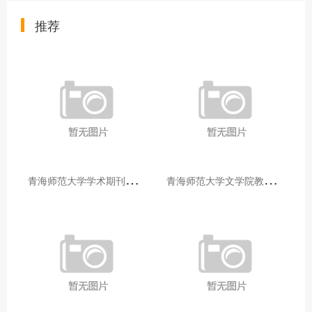
推荐
青
海师范大学学术期刊两个专栏入选2025年青海省期刊重点专栏
青
海师范大学文学院教师赴山东省相关高校和学术机构交流学习