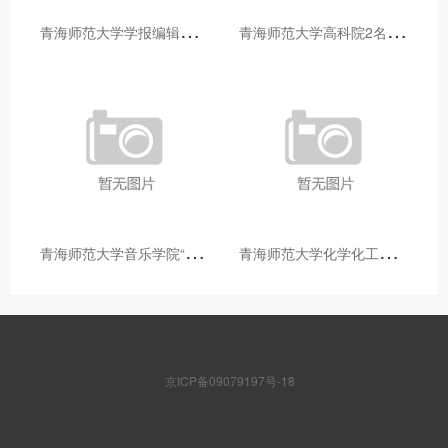
青
海师范大学学报编辑部赴大通县城关镇上毛佰胜村开展帮扶慰问活动
青
海师范大学高科院2名专家当选中国科学院院士
青
海师范大学音乐学院“青舞华章”本科舞蹈专业中期汇报圆满落幕
青
海师范大学化学化工学院开展铸牢中华民族共同体意识大讲堂活动
京ICP备09079197号-18