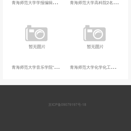
青
海师范大学学报编辑部赴大通县城关镇上毛佰胜村开展帮扶慰问活动
青
海师范大学高科院2名专家当选中国科学院院士
青
海师范大学音乐学院“青舞华章”本科舞蹈专业中期汇报圆满落幕
青
海师范大学化学化工学院开展铸牢中华民族共同体意识大讲堂活动
京ICP备09079197号-18