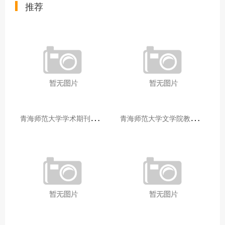
推荐
青
海师范大学学术期刊两个专栏入选2025年青海省期刊重点专栏
青
海师范大学文学院教师赴山东省相关高校和学术机构交流学习