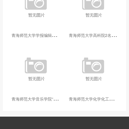
青
海师范大学学报编辑部赴大通县城关镇上毛佰胜村开展帮扶慰问活动
青
海师范大学高科院2名专家当选中国科学院院士
青
海师范大学音乐学院“青舞华章”本科舞蹈专业中期汇报圆满落幕
青
海师范大学化学化工学院开展铸牢中华民族共同体意识大讲堂活动