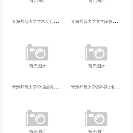
青
海师范大学学术期刊两个专栏入选2025年青海省期刊重点专栏
青
海师范大学文学院教师赴山东省相关高校和学术机构交流学习
青
海师范大学学报编辑部赴大通县城关镇上毛佰胜村开展帮扶慰问活动
青
海师范大学高科院2名专家当选中国科学院院士