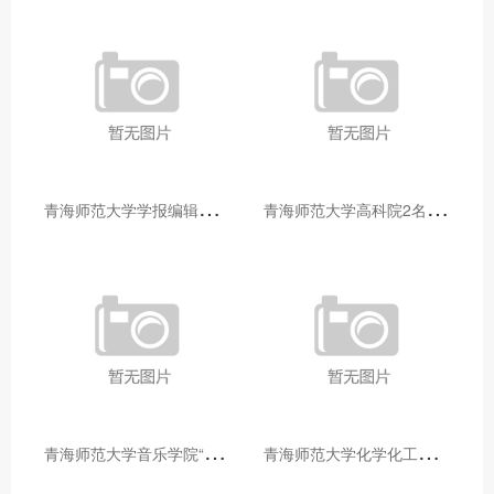
青
海师范大学学报编辑部赴大通县城关镇上毛佰胜村开展帮扶慰问活动
青
海师范大学高科院2名专家当选中国科学院院士
青
海师范大学音乐学院“青舞华章”本科舞蹈专业中期汇报圆满落幕
青
海师范大学化学化工学院开展铸牢中华民族共同体意识大讲堂活动