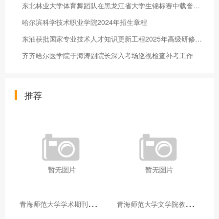
东北林业大学体育舞蹈队在黑龙江省大学生锦标赛中载誉而归！
哈尔滨科学技术职业学院2024年招生章程
东油获批国家专业技术人才知识更新工程2025年高级研修项目
齐齐哈尔医学院于海涛副院长深入考场巡视检查补考工作
推荐
青
海师范大学学术期刊两个专栏入选2025年青海省期刊重点专栏
青
海师范大学文学院教师赴山东省相关高校和学术机构交流学习