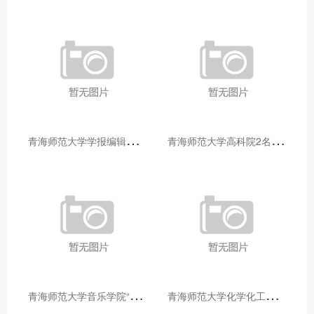
青
海师范大学学报编辑部赴大通县城关镇上毛佰胜村开展帮扶慰问活动
青
海师范大学高科院2名专家当选中国科学院院士
青
海师范大学音乐学院“青舞华章”本科舞蹈专业中期汇报圆满落幕
青
海师范大学化学化工学院开展铸牢中华民族共同体意识大讲堂活动