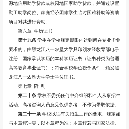
源地信用助学贷款或校园地国家助学贷款，并通过设置
勤工助学岗位、家庭经济困难学生临时困难补助等资助
项目对其进行资助。
第
六
章
学历证书
第
十九
条
学生在学校规定期限内达到所在专业毕业
要求的，由
黑龙江八一农垦大学
具印颁发经教育部电子
注册、国家承认学历的本科学历证书（证书种类为普通
高等教育毕业证书）；符合学校学位授予条件，颁发
黑
龙江八一农垦
大学学士学位证书。
第
七
章
附
则
第
二十
条
学校不委托任何中介组织和个人从事招生
活动。高考咨询人员意见仅供参考，不作为录取依据。
第二十
一
条
学校以往有关招生工作的要求、规定如
与本章程冲突，以本章程为准；本章程若与国家法律、