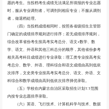
愿的考生。当投档考生成绩无法满足所填报的专业志愿
时，服从专业调剂者，可调剂到相应专业；不服从调剂
者，做退档处理。
（
四
）
当
投档
成绩相同时，
按照各省级招生主管部
门确定的成绩排序规则进行排序；若无成绩排序规则，
综合改革省份考生按高考实考总分、语文
+
数学、数
学、语文、外语和其他三科总分的顺序，其他省份
参考
相关高考科目成绩进行专业录取
：
理工类专业按
高考实
考总分、
数学、外语、理科综合和语文成绩由高到低依
次排序，文史类专业按
高考实考总分、
语文、外语、文
科综合和数学成绩由高到低依次排序
择优录取
。
（
五
）学校在内蒙古自治区采取招生计划
1:1
范围
内按专业志愿排序录取。
（
六
）英语、飞行技术、计算机科学与技术
、
数据