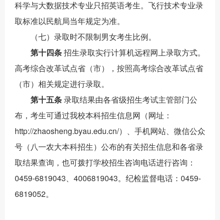
科学与大数据技术专业只招英语考生。飞行技术专业录
取标准以民航局当年规定为准。
（
七
）录取时不限制男女考生比例。
第十
四
条
招生录取实行计算机远程网上录取方式。
高考综合改革试点省（市），按照高考综合改革试点省
（市）相关规定进行录取。
第十
五
条
录取结果由各省级招生考试主管部门公
布，考生
可通过我校本科招生信息网（网址：
http://zhaosheng.byau.edu.cn/
）、手机网站、微信公众
号（八一农大本科招生）公布的有关招生信息和各省录
取结果查询，也可拨打学校招生咨询电话进行咨询
：
0459-6819043
、
4
006819043
。
纪检监督电话：
0459-
6819052
。