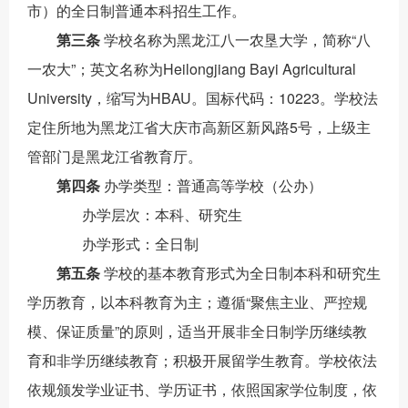
市）的全日制普通本科招生工作。
第三条
学校名称为黑龙江八一农垦大学，简称
“
八
一农大
”
；英文名称为
Heilongjiang Bayi Agricultural
University
，缩写为
HBAU
。国标代码：
10223
。学校法
定住所地为黑龙江省大庆市高新区新风路
5
号
，
上级主
管部门是黑龙江省教育厅。
第四条
办学类型：普通高等学校（公办）
办学层次：本科、研究生
办学形式：全日制
第五条
学校的基本教育形式为全日制本科和研究生
学历教育，
以
本科教育为主；
遵循
“聚焦主业、严控规
模、保证质量”的原则，适当开展非全日制学历继续教
育和非学历继续教育；积极开展留学生教育。
学校依法
依规颁发学业证书、学历证书，依照国家学位制度，依