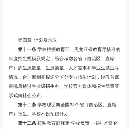
第
四
章
计划及录取
第
十一
条
学校根据教育部、黑龙江省教育厅核准的
年度招生规模及规定
，综合考虑各省（自治区、直辖
市）的生源
数量、生源质量
、
人才需求和毕业生就业等
情况
，合理
编制和报送
分省分专业招生计划，
经教育部
审批后
通过各省级招生办、学校官方媒体和招生简章等
形式向社会公布。
第十二条
学校
现
面向全国
24
个省（自治区、直辖
市）招生
。
学校不设预留计划。
第
十三
条
按照教育部规定
“学校负责，招办监督”的