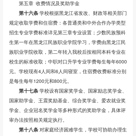
第
五
章
收费情况
及奖助学金
第十
六
条
学校根据
黑龙江省发改、财政等
相关
部门
规定收取学费
和住宿费
：
各普通类和中外合作办学类型
招生专业学费标准详见第三章专业设置；少数民族预科
生第一年在黑龙江民族职业学院学习，学费由黑龙江民
族职业学院收取，第二年转入我校后按相同本科专业在
校生的标准
收取；
中职对口升学专业学费每生每年
6000
元
。
学校现有
4人间和6人间寝室，
住宿费收费标准分别
是每生每年1200
元和
8
00元。
第十
七
条
学校设有国家奖学金、国家励志奖学金、
国家助学金、王震奖励基金、综合奖学金、爱农就业奖
学金、企业冠名奖学金等多种形式的奖助学金，具体评
审办法按照相关规定执行。
第十
八
条
对家庭经济困难学生，学校可协助办理生