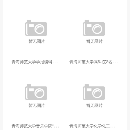
青
海师范大学学报编辑部赴大通县城关镇上毛佰胜村开展帮扶慰问活动
青
海师范大学高科院2名专家当选中国科学院院士
青
海师范大学音乐学院“青舞华章”本科舞蹈专业中期汇报圆满落幕
青
海师范大学化学化工学院开展铸牢中华民族共同体意识大讲堂活动