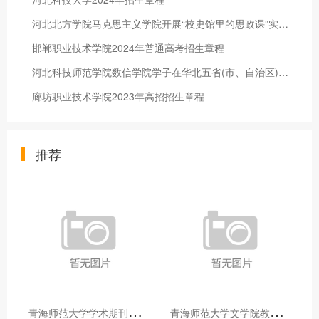
河北北方学院马克思主义学院开展“校史馆里的思政课”实践教学活动
邯郸职业技术学院2024年普通高考招生章程
河北科技师范学院数信学院学子在华北五省(市、自治区)大学生机器人大赛中再创佳绩
廊坊职业技术学院2023年高招招生章程
推荐
青
海师范大学学术期刊两个专栏入选2025年青海省期刊重点专栏
青
海师范大学文学院教师赴山东省相关高校和学术机构交流学习