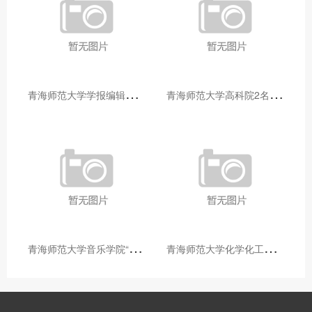
青
海师范大学学报编辑部赴大通县城关镇上毛佰胜村开展帮扶慰问活动
青
海师范大学高科院2名专家当选中国科学院院士
青
海师范大学音乐学院“青舞华章”本科舞蹈专业中期汇报圆满落幕
青
海师范大学化学化工学院开展铸牢中华民族共同体意识大讲堂活动