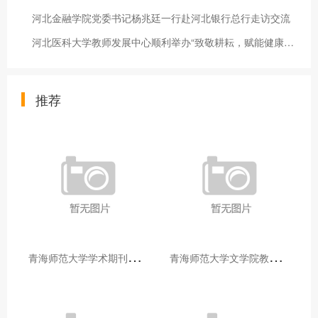
河北金融学院党委书记杨兆廷一行赴河北银行总行走访交流
河北医科大学教师发展中心顺利举办“致敬耕耘，赋能健康”健身培训
推荐
青
海师范大学学术期刊两个专栏入选2025年青海省期刊重点专栏
青
海师范大学文学院教师赴山东省相关高校和学术机构交流学习