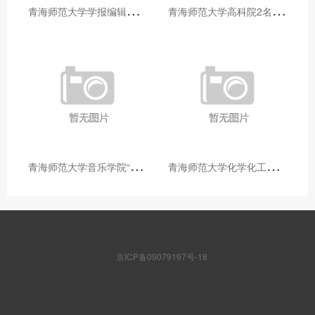
青
海师范大学学报编辑部赴大通县城关镇上毛佰胜村开展帮扶慰问活动
青
海师范大学高科院2名专家当选中国科学院院士
青
海师范大学音乐学院“青舞华章”本科舞蹈专业中期汇报圆满落幕
青
海师范大学化学化工学院开展铸牢中华民族共同体意识大讲堂活动
京ICP备09079197号-18