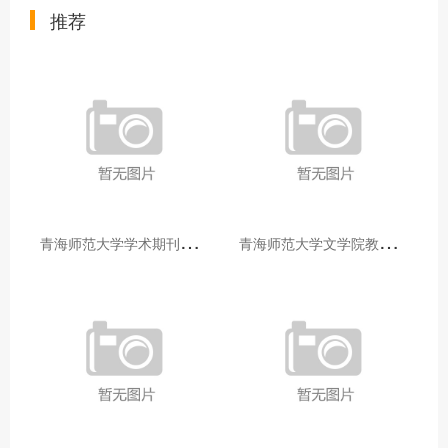
推荐
青
海师范大学学术期刊两个专栏入选2025年青海省期刊重点专栏
青
海师范大学文学院教师赴山东省相关高校和学术机构交流学习