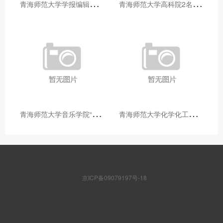
青
海师范大学学报编辑部赴大通县城关镇上毛佰胜村开展帮扶慰问活动
青
海师范大学高科院2名专家当选中国科学院院士
青
海师范大学音乐学院“青舞华章”本科舞蹈专业中期汇报圆满落幕
青
海师范大学化学化工学院开展铸牢中华民族共同体意识大讲堂活动
京ICP备09079197号-18