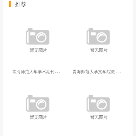
推荐
青
海师范大学学术期刊两个专栏入选2025年青海省期刊重点专栏
青
海师范大学文学院教师赴山东省相关高校和学术机构交流学习