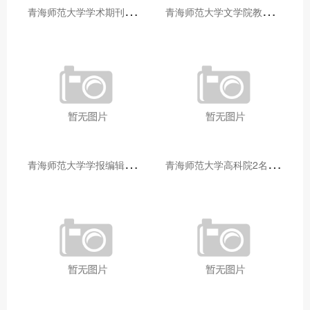
青
海师范大学学术期刊两个专栏入选2025年青海省期刊重点专栏
青
海师范大学文学院教师赴山东省相关高校和学术机构交流学习
青
海师范大学学报编辑部赴大通县城关镇上毛佰胜村开展帮扶慰问活动
青
海师范大学高科院2名专家当选中国科学院院士