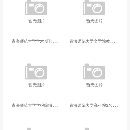
青
海师范大学学术期刊两个专栏入选2025年青海省期刊重点专栏
青
海师范大学文学院教师赴山东省相关高校和学术机构交流学习
青
海师范大学学报编辑部赴大通县城关镇上毛佰胜村开展帮扶慰问活动
青
海师范大学高科院2名专家当选中国科学院院士